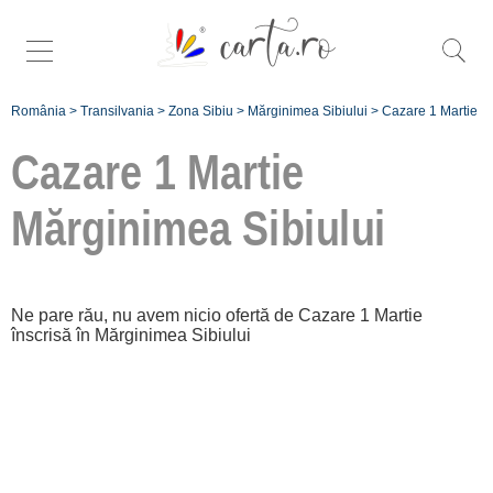
România
>
Transilvania
>
Zona Sibiu
>
Mărginimea Sibiului
>
Cazare 1 Martie
Cazare 1 Martie
Mărginimea Sibiului
Înscrie
o unitate de
Ne pare rău, nu avem nicio ofertă de Cazare 1 Martie
înscrisă în Mărginimea Sibiului
cazare
despre C A
R T A ®
termeni și