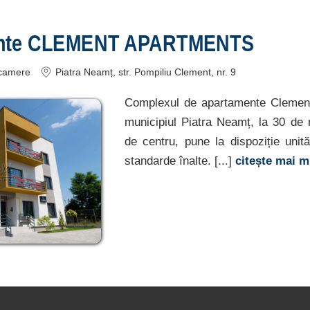
nte CLEMENT APARTMENTS
camere
Piatra Neamț
, str. Pompiliu Clement, nr. 9
Complexul de apartamente Clement
municipiul Piatra Neamț, la 30 de
de centru, pune la dispoziție unit
standarde înalte. [...]
citește mai 