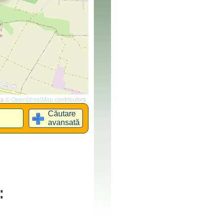
ta ©
OpenStreetMap
contributors
Căutare
avansată
: