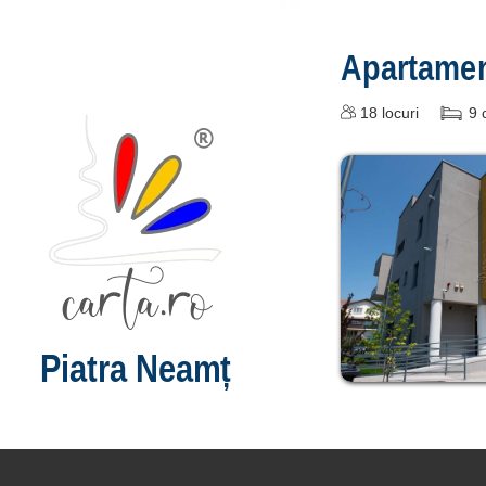
Apartame
18
locuri
9
Piatra Neamț