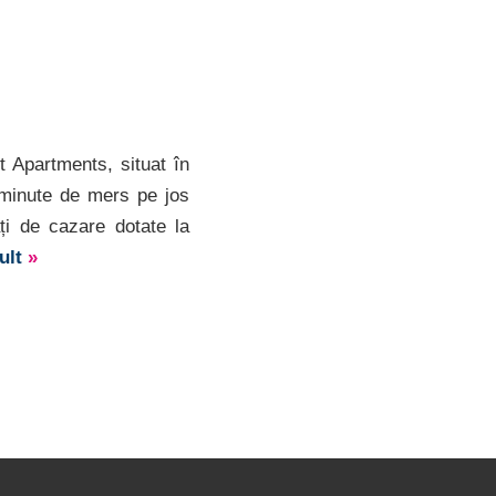
 Apartments, situat în
 minute de mers pe jos
ăți de cazare dotate la
mult
»