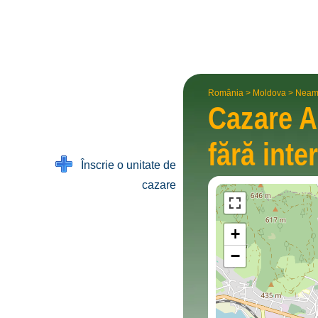
România
>
Moldova
>
Neam
Cazare 
fără inte
Înscrie o unitate de
cazare
+
−