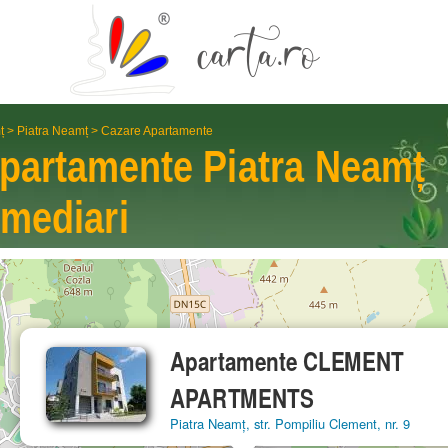
ț
>
Piatra Neamț
>
Cazare Apartamente
Apartamente
Piatra Neamț
rme­diari
Apartamente CLEMENT
APARTMENTS
Piatra Neamț, str. Pompiliu Clement, nr. 9