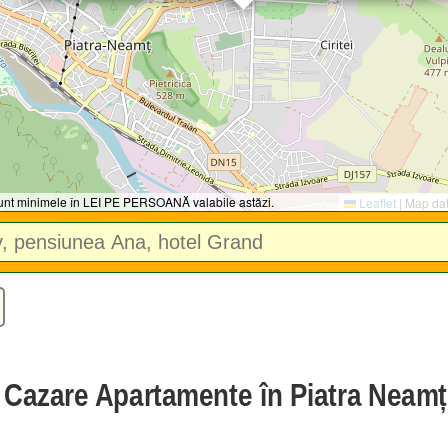
 sunt minimele în LEI PE PERSOANĂ valabile astăzi.
Leaflet
|
Map da
e Cazare Apartamente în Piatra Neamț