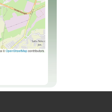
ta ©
OpenStreetMap
contributors