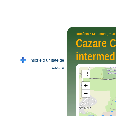
România
>
Maramureș
>
Ju
Cazare 
interme­d
Înscrie o unitate de
cazare
+
−