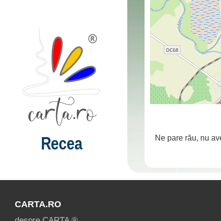
Recea
Ne pare rău, nu av
CARTA.RO
despre CARTA ®