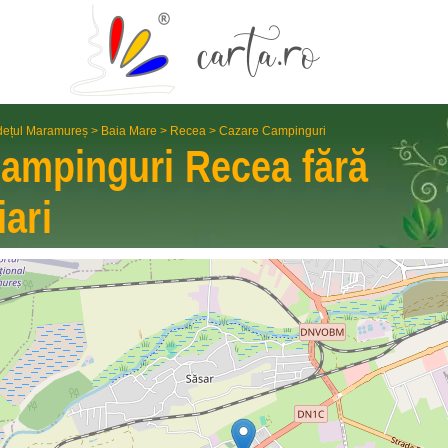
dețul Maramureș
>
Baia Mare
>
Recea
>
Cazare Campinguri
Campinguri
Recea
fără
iari