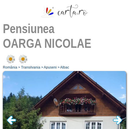
Pensiunea
OARGA NICOLAE
România
>
Transilvania
>
Apuseni
>
Albac