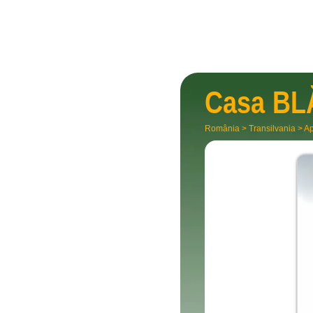
Casa
BL
România
>
Transilvania
>
Ap