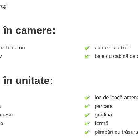
rag!
ți în camere:
efumători
camere cu baie
V
baie cu cabină de 
i în unitate:
loc de joacă amenaj
u
parcare
 mese
grădină
ie
fermă
plimbări cu trăsura 