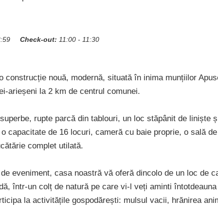
3:59
Check-out:
11:00 - 11:30
 construcție nouă, modernă, situată în inima munțiilor Apusen
ei-arieșeni la 2 km de centrul comunei.
superbe, rupte parcă din tablouri, un loc stăpânit de liniște 
 o capacitate de 16 locuri, cameră cu baie proprie, o sală d
ucătărie complet utilată.
t de eveniment, casa noastră vă oferă dincolo de un loc de c
ă, într-un colț de natură pe care vi-l veți aminti întotdeauna
rticipa la activitățile gospodărești: mulsul vacii, hrănirea ani