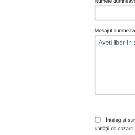
Numele dumneavo
Mesajul dumneavo
Înțeleg și su
unității de cazar