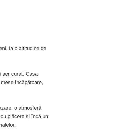
i, la o altitudine de
și aer curat. Casa
e mese încăpătoare,
azare, o atmosferă
 cu plăcere și încă un
malelor.