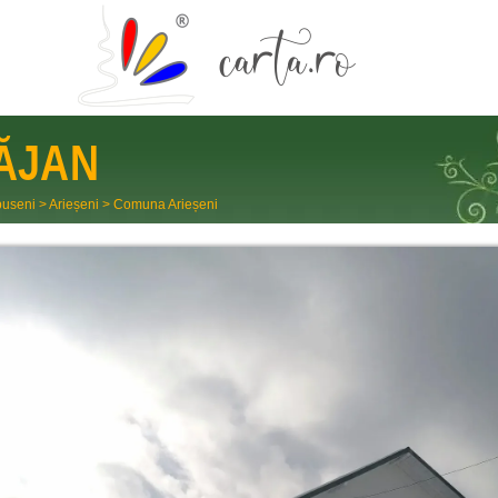
ĂJAN
useni
>
Arieșeni
>
Comuna Arieșeni