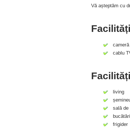
Vă așteptăm cu d
Facilită
cameră n
cablu T
Facilităț
living
șemine
sală de
bucătăr
frigider