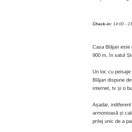
Check-in:
14:00 - 2
Casa Blăjan este o
900 m, în satul Șt
Un loc cu peisaje 
Blăjan dispune de
internet, tv și o b
Așadar, indiferen
armonioasă și cald
prilej unic de a pa