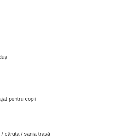
duș
at pentru copii
/ căruța / sania trasă