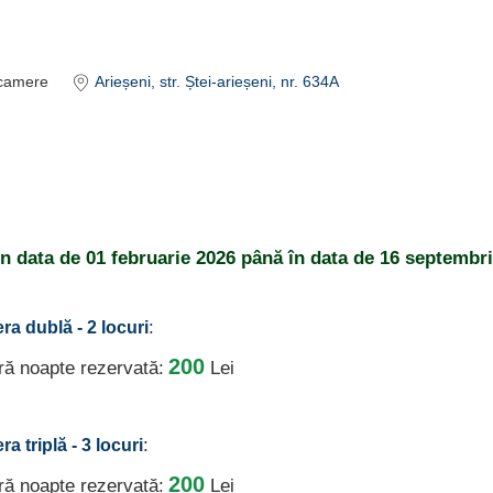
camere
Arieșeni
, str. Ștei-arieșeni, nr. 634A
din data de
01 februarie 2026
până în data de
16 septembri
:
ra dublă - 2 locuri
200
ură noapte rezervată:
Lei
:
a triplă - 3 locuri
200
ură noapte rezervată:
Lei