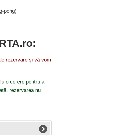
g-pong)
ARTA.ro:
 de rezervare și vă vom
lu o cerere pentru a
odată, rezervarea nu