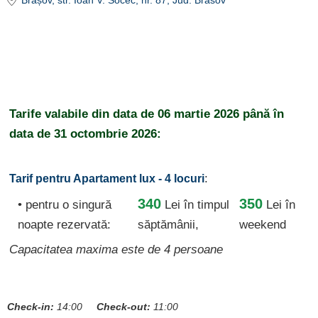
Brașov
, str. Ioan V. Socec, nr. 87
, Jud. Brasov
Tarife valabile din data de
06 martie 2026
până în
data de
31 octombrie 2026:
:
Tarif pentru Apartament lux - 4 locuri
340
350
• pentru o singură
Lei
în timpul
Lei în
noapte rezervată:
săptămânii,
weekend
Capacitatea maxima este de 4 persoane
Check-in:
14:00
Check-out:
11:00