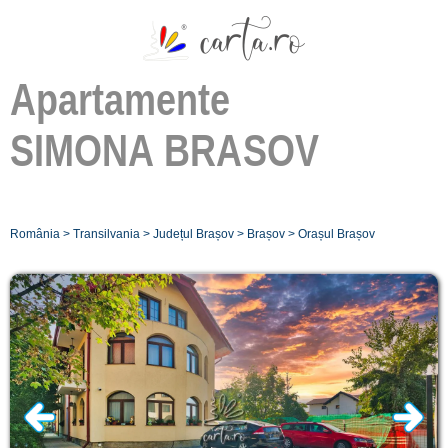
Apartamente
SIMONA BRASOV
România
>
Transilvania
>
Județul Brașov
>
Brașov
>
Orașul Brașov