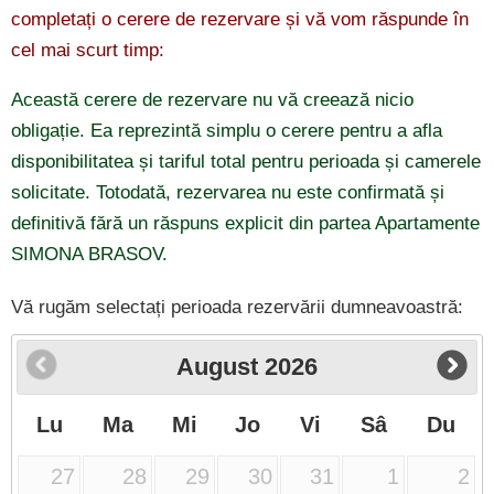
completați o cerere de rezervare și vă vom răspunde în
cel mai scurt timp:
Această cerere de rezervare nu vă creează nicio
obligație. Ea reprezintă simplu o cerere pentru a afla
disponibilitatea și tariful total pentru perioada și camerele
solicitate. Totodată, rezervarea nu este confirmată și
definitivă fără un răspuns explicit din partea Apartamente
SIMONA BRASOV.
Vă rugăm selectați perioada rezervării dumneavoastră:
August
2026
Lu
Ma
Mi
Jo
Vi
Sâ
Du
27
28
29
30
31
1
2