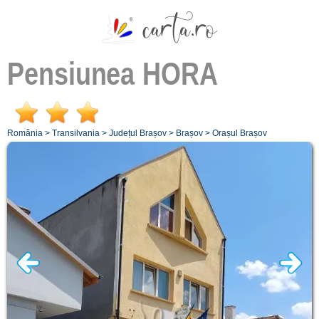
Pensiunea
HORA
România
>
Transilvania
>
Județul Brașov
>
Brașov
>
Orașul Brașov