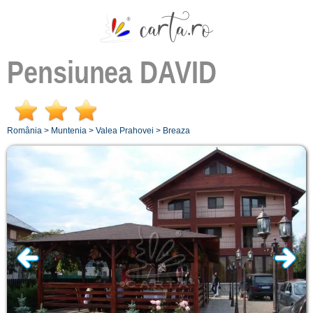
Pensiunea
DAVID
România
>
Muntenia
>
Valea Prahovei
>
Breaza