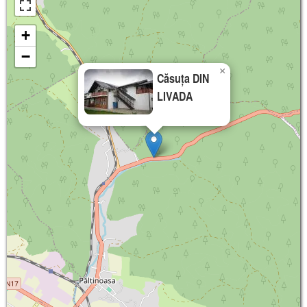
+
−
×
Căsuța DIN
LIVADA