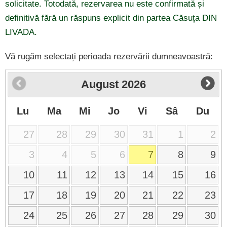
solicitate. Totodată, rezervarea nu este confirmată și
definitivă fără un răspuns explicit din partea Căsuța DIN
LIVADA.
Vă rugăm selectați perioada rezervării dumneavoastră:
August
2026
Lu
Ma
Mi
Jo
Vi
Sâ
Du
27
28
29
30
31
1
2
3
4
5
6
7
8
9
10
11
12
13
14
15
16
17
18
19
20
21
22
23
24
25
26
27
28
29
30