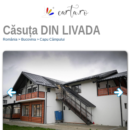
Căsuța
DIN LIVADA
România
>
Bucovina
>
Capu Câmpului