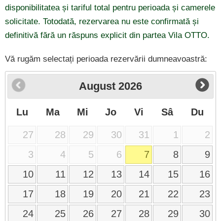
disponibilitatea și tariful total pentru perioada și camerele
solicitate. Totodată, rezervarea nu este confirmată și
definitivă fără un răspuns explicit din partea Vila OTTO.
Vă rugăm selectați perioada rezervării dumneavoastră:
August
2026
Lu
Ma
Mi
Jo
Vi
Sâ
Du
27
28
29
30
31
1
2
3
4
5
6
7
8
9
10
11
12
13
14
15
16
17
18
19
20
21
22
23
24
25
26
27
28
29
30