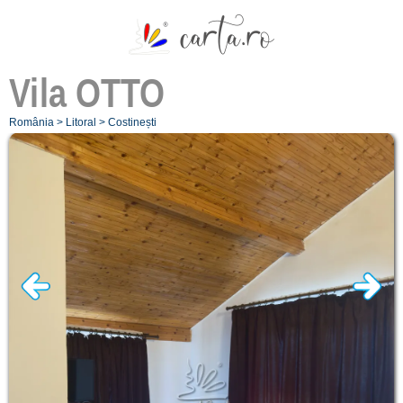
Vila
OTTO
România
>
Litoral
>
Costinești