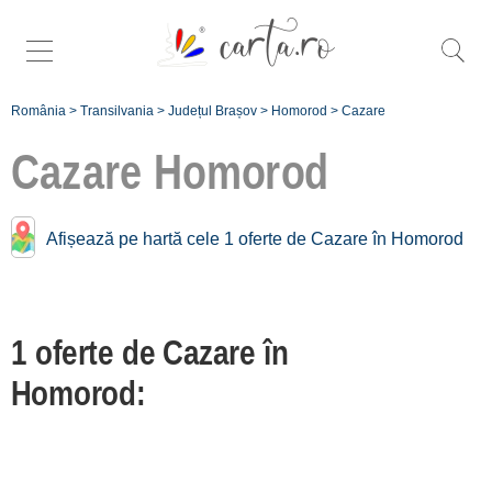
România
>
Transilvania
>
Județul Brașov
>
Homorod
>
Cazare
Cazare
Homorod
Cazare în apropiere de
Afișează pe hartă cele 1 oferte de Cazare în Homorod
Homorod:
Hoghiz
1 oferte de Cazare în
[1 oferte la 6.7 km]
Bărcuț
Homorod:
[1 oferte la 27.9 km]
Sinca Veche
[2 oferte la 31.9 km]