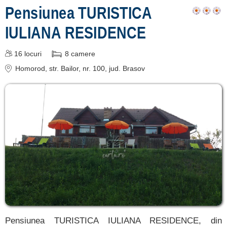
Pensiunea TURISTICA
Țara Făgărașului
IULIANA RESIDENCE
[15 oferte la 39.1 km]
Poiana Mărului
16
locuri
8
camere
[2 oferte la 48.4 km]
Homorod
, str. Bailor, nr. 100
, jud. Brasov
Brașov
[89 oferte la 50.5 km]
Zărnești
[4 oferte la 53.1 km]
Predeal
[27 oferte la 63.7 km]
Înscrie o unitate de
cazare
Pensiunea TURISTICA IULIANA RESIDENCE, din