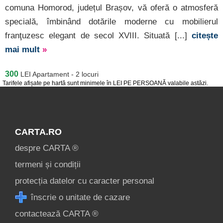
despre C A R T A ®
comuna Homorod, județul Brașov, vă oferă o atmosferă
termeni și condiții
specială, îmbinând dotările moderne cu mobilierul
franţuzesc elegant de secol XVIII. Situată [...]
citește
contact
mai mult
»
login
300
LEI
Apartament - 2 locuri
Tarifele afișate pe hartă sunt minimele în LEI PE PERSOANĂ valabile astăzi.
CARTA.RO
despre CARTA ®
termeni și condiții
protecția datelor cu caracter personal
înscrie o unitate de cazare
contactează CARTA ®