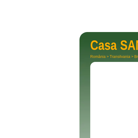
Casa
SA
România
>
Transilvania
>
Br