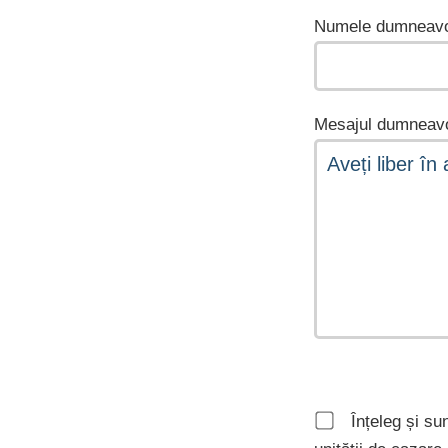
Numele dumneavo
Mesajul dumneavo
Înțeleg și su