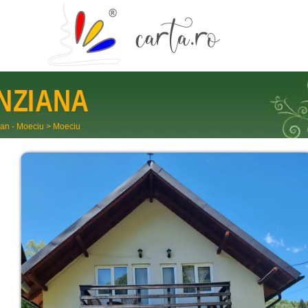
NZIANA
an - Moeciu
>
Moeciu