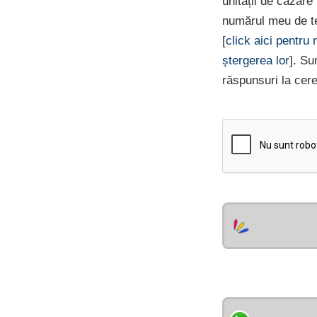
unității de cazar
numărul meu de te
[
click aici pentru
ștergerea lor
]. Su
răspunsuri la cer