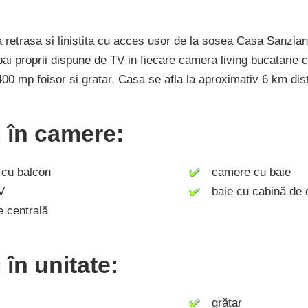
a retrasa si linistita cu acces usor de la sosea Casa Sanzia
i proprii dispune de TV in fiecare camera living bucatarie c
00 mp foisor si gratar. Casa se afla la aproximativ 6 km dis
ți în camere:
u balcon
camere cu baie
V
baie cu cabină de 
 centrală
i în unitate:
grătar