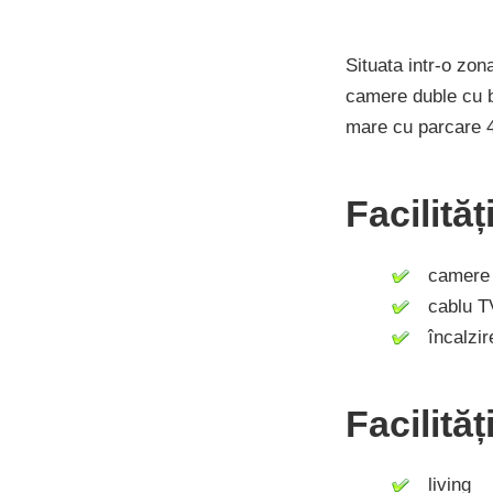
Situata intr-o zon
camere duble cu ba
mare cu parcare 4
Facilită
camere c
cablu T
încalzire
Facilităț
living