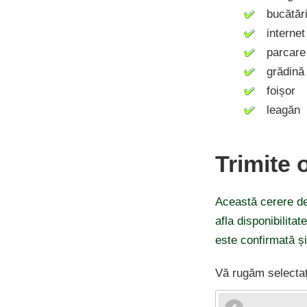
bucătăr
internet 
parcare
grădină
foișor
leagăn
Trimite 
Această cerere de
afla disponibilitat
este confirmată ș
Vă rugăm selectaț