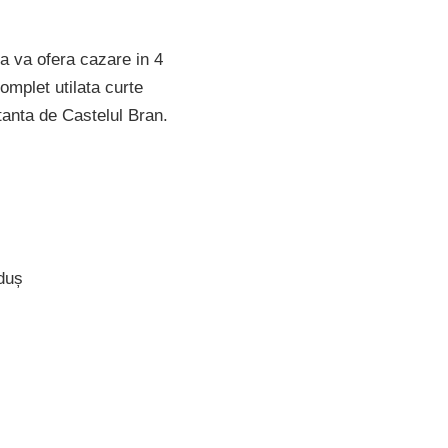
na va ofera cazare in 4
omplet utilata curte
tanta de Castelul Bran.
duș