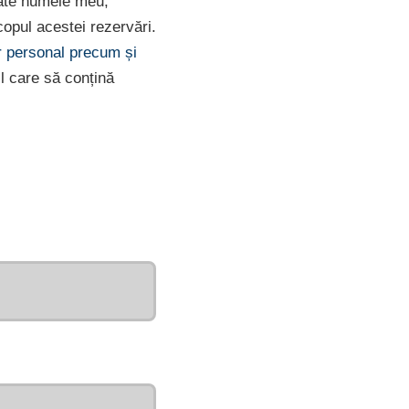
rate numele meu,
opul acestei rezervări.
er personal precum și
l care să conțină