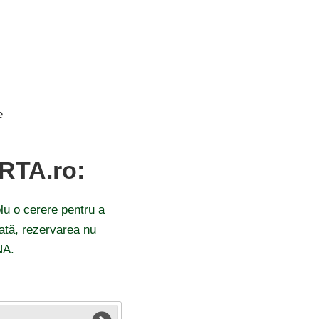
e
ARTA.ro:
lu o cerere pentru a
odată, rezervarea nu
NA.