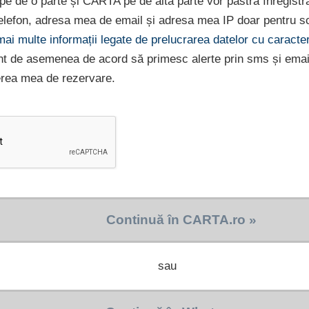
e pe de o parte și CARTA pe de altă parte vor păstra înregist
lefon, adresa mea de email și adresa mea IP doar pentru sc
 mai multe informații legate de prelucrarea datelor cu caract
nt de asemenea de acord să primesc alerte prin sms și emai
erea mea de rezervare.
Continuă în CARTA.ro »
sau