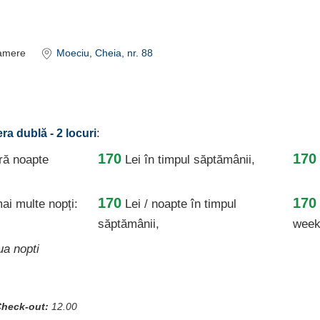
amere
Moeciu
, Cheia, nr. 88
:
ra dublă - 2 locuri
170
170
ură noapte
Lei
în timpul săptămânii,
170
170
i multe nopți:
Lei / noapte
în timpul
săptămânii,
week
ua nopti
heck-out:
12.00