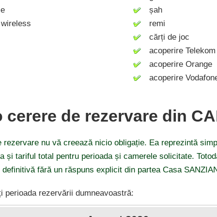
ie
șah
wireless
remi
cărți de joc
acoperire Telekom
acoperire Orange
acoperire Vodafon
o cerere de rezervare din C
 rezervare nu vă creează nicio obligație. Ea reprezintă simp
ea și tariful total pentru perioada și camerele solicitate. Tot
i definitivă fără un răspuns explicit din partea Casa SANZIA
i perioada rezervării dumneavoastră: