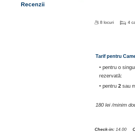
Recenzii
8
locuri
4
c
Tarif pentru Came
• pentru o sing
rezervată:
• pentru
2
sau ma
180 lei /minim do
Check-in:
14.00
C