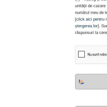
unității de cazar
numărul meu de te
[
click aici pentru
ștergerea lor
]. Su
răspunsuri la cer