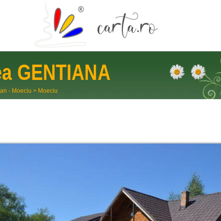
ea
GENTIANA
an - Moeciu
>
Moeciu