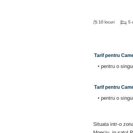
10
locuri
5
Tarif pentru Came
• pentru o sing
Tarif pentru Came
• pentru o sing
Situata intr-o zon
Moeciu, in satul P