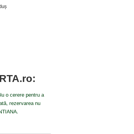
duș
ARTA.ro:
lu o cerere pentru a
odată, rezervarea nu
GENTIANA.