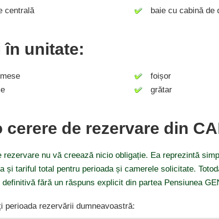
 centrală
baie cu cabină de 
i în unitate:
 mese
foișor
ie
grătar
o cerere de rezervare din C
 rezervare nu vă creează nicio obligație. Ea reprezintă simp
ea și tariful total pentru perioada și camerele solicitate. Tot
i definitivă fără un răspuns explicit din partea Pensiunea 
i perioada rezervării dumneavoastră: