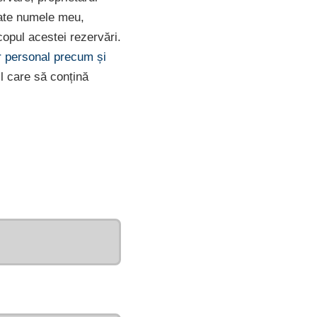
rate numele meu,
opul acestei rezervări.
er personal precum și
l care să conțină