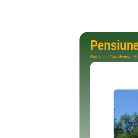
Pensiun
România
>
Transilvania
>
Br