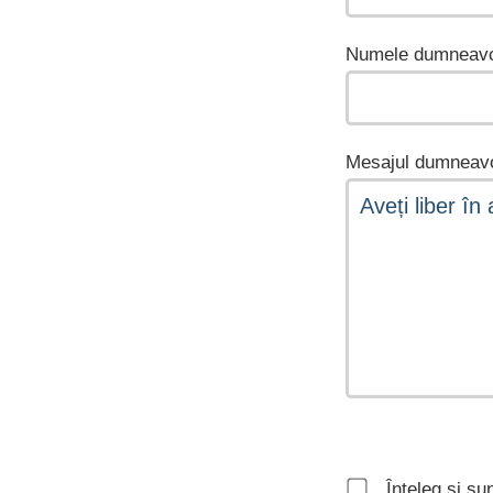
Numele dumneavo
Mesajul dumneavo
Înțeleg și su