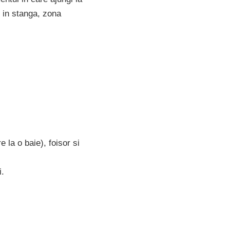
i in stanga, zona
la o baie), foisor si
i.