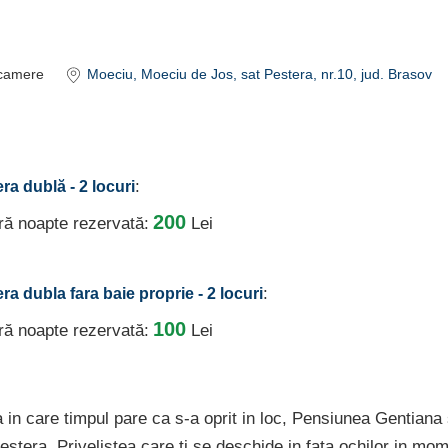
camere
Moeciu
, Moeciu de Jos, sat Pestera, nr.10
, jud. Brasov
:
ra dublă - 2 locuri
200
ură noapte rezervată:
Lei
:
ra dubla fara baie proprie - 2 locuri
100
ură noapte rezervată:
Lei
a in care timpul pare ca s-a oprit in loc, Pensiunea Gentiana
estera. Privelistea care ti se deschide in fata ochilor in mom