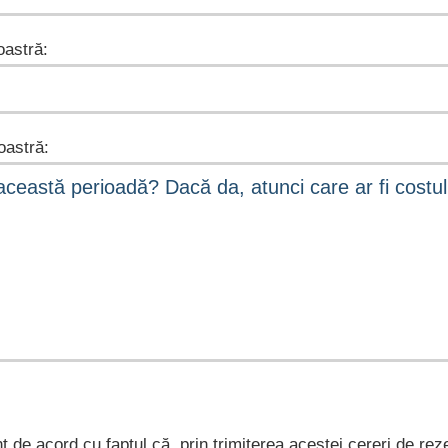
astră:
astră:
nt de acord cu faptul că, prin trimiterea acestei cereri de rez