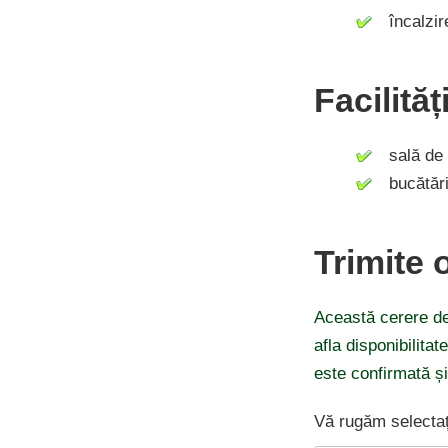
încalzire
Facilităț
sală de
bucătăr
Trimite 
Această cerere de
afla disponibilitat
este confirmată ș
Vă rugăm selectaț