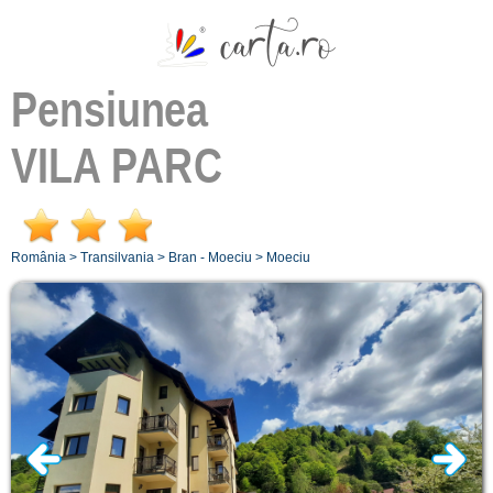
Pensiunea
VILA PARC
România
>
Transilvania
>
Bran - Moeciu
>
Moeciu