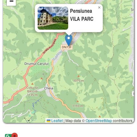
−
×
Pensiunea
VILA PARC
Leaflet
|
Map data ©
OpenStreetMap
contributors