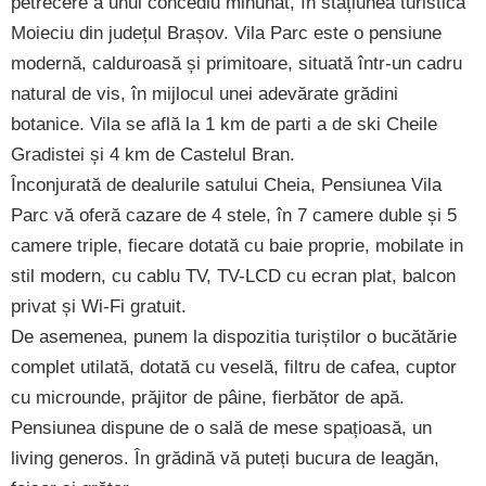
petrecere a unui concediu minunat, în stațiunea turistică
Moieciu din județul Brașov. Vila Parc este o pensiune
modernă, calduroasă și primitoare, situată într-un cadru
natural de vis, în mijlocul unei adevărate grădini
botanice. Vila se află la 1 km de parti a de ski Cheile
Gradistei și 4 km de Castelul Bran.
Înconjurată de dealurile satului Cheia, Pensiunea Vila
Parc vă oferă cazare de 4 stele, în 7 camere duble și 5
camere triple, fiecare dotată cu baie proprie, mobilate in
stil modern, cu cablu TV, TV-LCD cu ecran plat, balcon
privat și Wi-Fi gratuit.
De asemenea, punem la dispozitia turiștilor o bucătărie
complet utilată, dotată cu veselă, filtru de cafea, cuptor
cu microunde, prăjitor de pâine, fierbător de apă.
Pensiunea dispune de o sală de mese spațioasă, un
living generos. În grădină vă puteți bucura de leagăn,