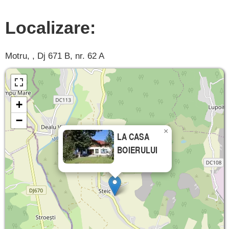
Localizare:
Motru, , Dj 671 B, nr. 62 A
+
−
×
LA CASA
BOIERULUI