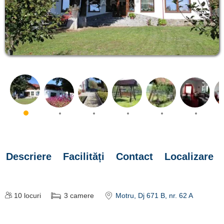
Descriere
Facilități
Contact
Localizare
10
locuri
3
camere
Motru
, Dj 671 B, nr. 62 A