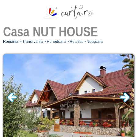
Casa
NUT HOUSE
România
>
Transilvania
>
Hunedoara
>
Retezat
>
Nucșoara