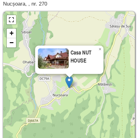
Nucșoara, , nr. 270
+
−
×
Casa NUT
HOUSE