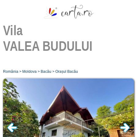
Vila
VALEA BUDULUI
România
>
Moldova
>
Bacău
>
Orașul Bacău