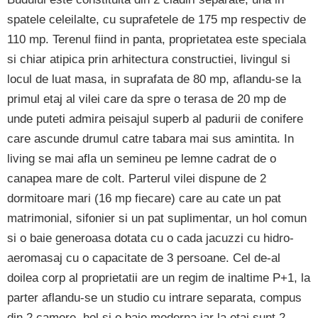
spatele celeilalte, cu suprafetele de 175 mp respectiv de
110 mp. Terenul fiind in panta, proprietatea este speciala
si chiar atipica prin arhitectura constructiei, livingul si
locul de luat masa, in suprafata de 80 mp, aflandu-se la
primul etaj al vilei care da spre o terasa de 20 mp de
unde puteti admira peisajul superb al padurii de conifere
care ascunde drumul catre tabara mai sus amintita. In
living se mai afla un semineu pe lemne cadrat de o
canapea mare de colt. Parterul vilei dispune de 2
dormitoare mari (16 mp fiecare) care au cate un pat
matrimonial, sifonier si un pat suplimentar, un hol comun
si o baie generoasa dotata cu o cada jacuzzi cu hidro-
aeromasaj cu o capacitate de 3 persoane. Cel de-al
doilea corp al proprietatii are un regim de inaltime P+1, la
parter aflandu-se un studio cu intrare separata, compus
din 2 camere, hol si o baie moderna iar la etaj sunt 2