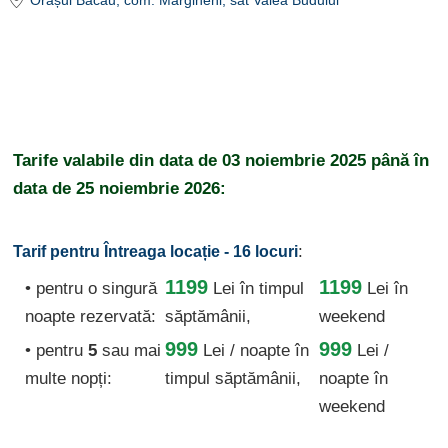
Orașul Bacău
, com. Margineni, sat Valea Budului
Tarife valabile din data de
03 noiembrie 2025
până în
data de
25 noiembrie 2026:
:
Tarif pentru Întreaga locație - 16 locuri
1199
1199
• pentru o singură
Lei
în timpul
Lei în
noapte rezervată:
săptămânii,
weekend
999
999
• pentru
5
sau mai
Lei / noapte
în
Lei /
multe nopți:
timpul săptămânii,
noapte în
weekend