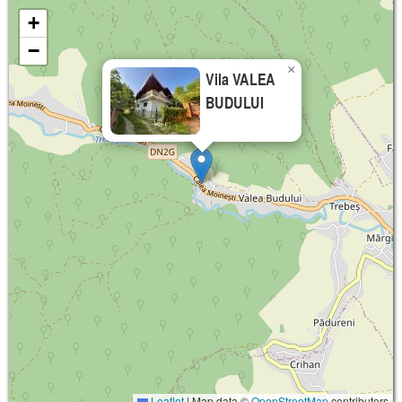
+
−
×
Vila VALEA
BUDULUI
Leaflet
|
Map data ©
OpenStreetMap
contributors