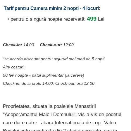
:
Tarif pentru Camera minim 2 nopti - 4 locuri
499
• pentru o singură noapte rezervată:
Lei
Check-in:
14:00
Check-out:
12:00
*se acorda discount pentru sejururi mai mari de 5 nopti
Alte costuri:
50 lei/ noapte - patul suplimentar (la cerere)
Check-in: de la orele 14:00; Check-out: ora 12:00
Proprietatea, situata la poalelele Manastirii
"Acoperamantul Maicii Domnului", vis-a-vis de podetul
care duce catre Tabara Internationala de copii Valea
Budului este constituita din 2 cladiri separate, una in