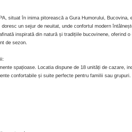
A, situat în inima pitorească a Gura Humorului, Bucovina, e
i doresc un sejur de neuitat, unde confortul modern întâlnește
afinată inspirată din natură și tradițiile bucovinene, oferind o
ent de sezon.
ii:
ente spațioase. Locatia dispune de 18 unități de cazare, in
nte confortabile și suite perfecte pentru familii sau grupur