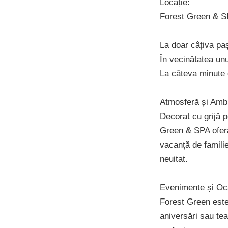
Locație:
Forest Green & SPA
La doar câțiva pa
În vecinătatea unui
La câteva minute d
Atmosferă și Amb
Decorat cu grijă 
Green & SPA oferă
vacanță de famili
neuitat.
Evenimente și Oca
Forest Green este 
aniversări sau tea