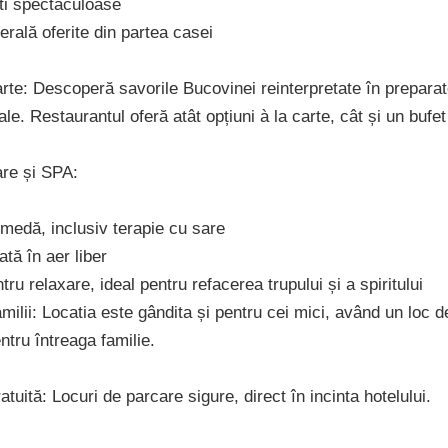
ști spectaculoase
rală oferite din partea casei
rte: Descoperă savorile Bucovinei reinterpretate în preparat
ale. Restaurantul oferă atât opțiuni à la carte, cât și un bufe
xare și SPA:
medă, inclusiv terapie cu sare
tă în aer liber
ru relaxare, ideal pentru refacerea trupului și a spiritului
familii: Locatia este gândita și pentru cei mici, având un loc d
ntru întreaga familie.
atuită: Locuri de parcare sigure, direct în incinta hotelului.