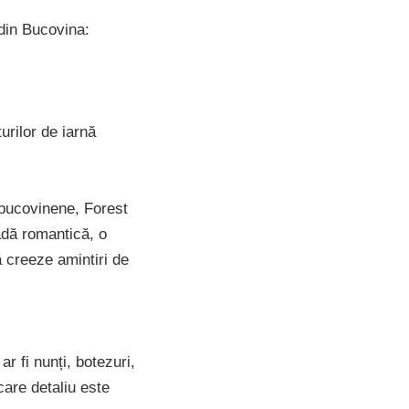
 din Bucovina:
urilor de iarnă
 bucovinene, Forest
adă romantică, o
 creeze amintiri de
r fi nunți, botezuri,
care detaliu este