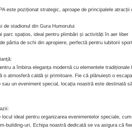
 este poziționat strategic, aproape de principalele atracții
și de stadionul din Gura Humorului
 parc spațios, ideal pentru plimbări și activități în aer liber
e pârtia de schi din apropiere, perfectă pentru iubitorii sport
ianță:
pentru a îmbina eleganța modernă cu elementele tradiționale
 o atmosferă caldă și primitoare. Fie că plănuiești o escap
e sau un eveniment special, locația noastră este destinată să
zii:
locul ideal pentru organizarea evenimentelor speciale, cum a
m-building-uri. Echipa noastră dedicată se va asigura că fie