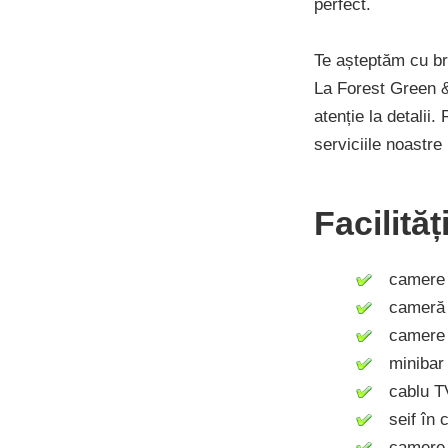
perfect.
Te așteptăm cu br
La Forest Green &
atenție la detalii
serviciile noastre
Facilită
camere c
cameră n
camere c
minibar
cablu T
seif în 
camere 