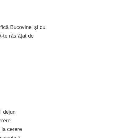
fică Bucovinei și cu
-te răsfățat de
l dejun
rere
la cerere
agnetică