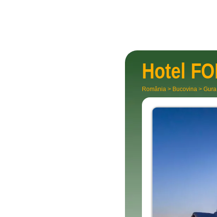
Hotel
FO
România
>
Bucovina
>
Gura