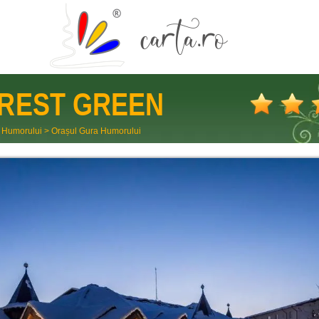
REST GREEN
 Humorului
>
Orașul Gura Humorului