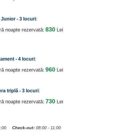
:
 Junior - 3 locuri
830
ură noapte rezervată:
Lei
:
tament - 4 locuri
960
ură noapte rezervată:
Lei
:
a triplă - 3 locuri
730
ură noapte rezervată:
Lei
0:00
Check-out:
08:00 - 11:00