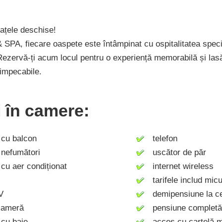
ațele deschise!
 SPA, fiecare oaspete este întâmpinat cu ospitalitatea speci
. Rezervă-ți acum locul pentru o experiență memorabilă și lasă
 impecabile.
ți în camere:
u balcon
telefon
efumători
uscător de păr
u aer condiționat
internet wireless
tarifele includ micu
V
demipensiune la ce
cameră
pensiune completă 
cu baie
acces cu cartelă m