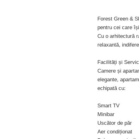
Forest Green & SP
pentru cei care îș
Cu o arhitectură r
relaxantă, indifer
Facilități și Servic
Camere și apartam
elegante, apartame
echipată cu:
Smart TV
Minibar
Uscător de păr
Aer condiționat