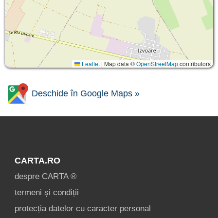
Leaflet
|
Map data ©
OpenStreetMap
contributors
Deschide în Google Maps »
CARTA.RO
despre CARTA ®
termeni și condiții
protecția datelor cu caracter personal