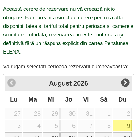
Această cerere de rezervare nu vă creează nicio
obligație. Ea reprezintă simplu o cerere pentru a afla
disponibilitatea și tariful total pentru perioada și camerele
solicitate. Totodată, rezervarea nu este confirmată și
definitivă fără un răspuns explicit din partea Pensiunea
ELENA.
Vă rugăm selectați perioada rezervării dumneavoastră:
August
2026
Lu
Ma
Mi
Jo
Vi
Sâ
Du
27
28
29
30
31
1
2
3
4
5
6
7
8
9