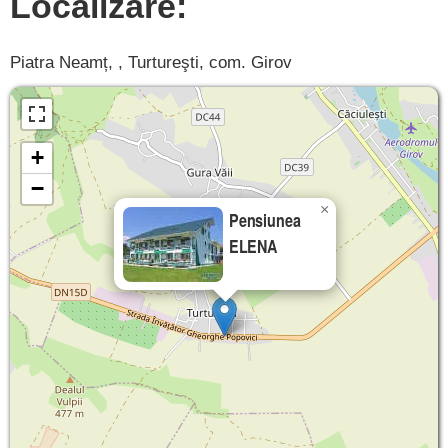
Localizare:
Piatra Neamț, , Turtureşti, com. Girov
+
−
×
Pensiunea
ELENA