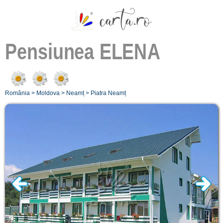
Pensiunea
ELENA
România
>
Moldova
>
Neamț
>
Piatra Neamț