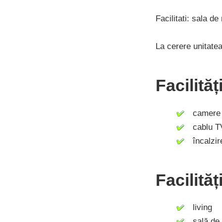
Facilitati: sala d
La cerere unitatea
Facilită
camere c
cablu T
încalzire
Facilităț
living
sală de