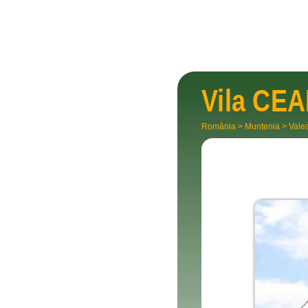
Vila
CEA
România
>
Muntenia
>
Vale