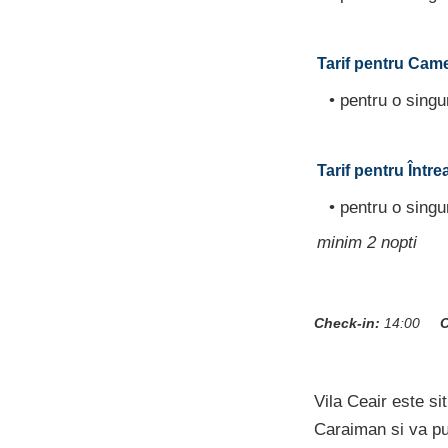
Tarif pentru Camer
• pentru o sing
Tarif pentru Între
• pentru o sing
minim 2 nopti
Check-in:
14:00
C
Vila Ceair este si
Caraiman si va pun