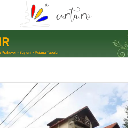
IR
a Prahovei
>
Bușteni
>
Poiana Țapului