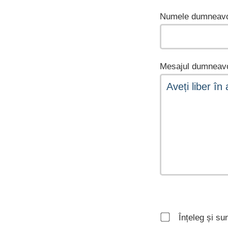
Numele dumneavo
Mesajul dumneavo
Înțeleg și su