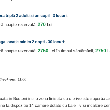
:
a triplă 2 adulti si un copil - 3 locuri
270
ură noapte rezervată:
Lei
:
aga locație minim 2 nopti - 30 locuri
2750
2750
ură noapte rezervată:
Lei
în timpul săptămânii,
L
heck-out:
11:00
tuata in Busteni intr-o zona linistita cu o priveliste superba 
e la dispozitie 14 camere dotate cu baie Tv si incalzire cen