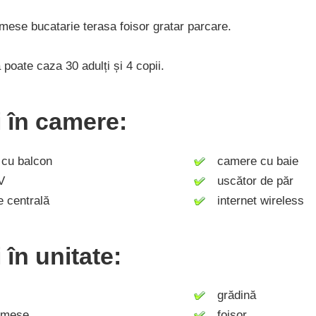
e mese bucatarie terasa foisor gratar parcare.
 poate caza 30 adulți și 4 copii.
ți în camere:
u balcon
camere cu baie
V
uscător de păr
 centrală
internet wireless
i în unitate:
grădină
 mese
foișor