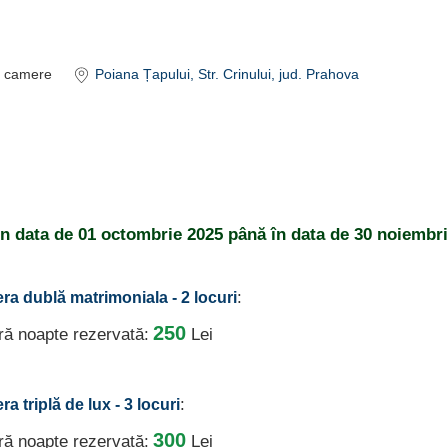
camere
Poiana Țapului
, Str. Crinului
, jud. Prahova
din data de
01 octombrie 2025
până în data de
30 noiembri
:
ra dublă matrimoniala - 2 locuri
250
ură noapte rezervată:
Lei
:
a triplă de lux - 3 locuri
300
ură noapte rezervată:
Lei