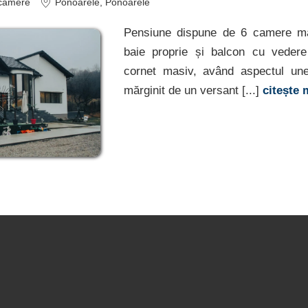
camere
Ponoarele
, Ponoarele
Pensiune dispune de 6 camere mat
baie proprie și balcon cu vedere
cornet masiv, având aspectul une
mărginit de un versant [...]
citește