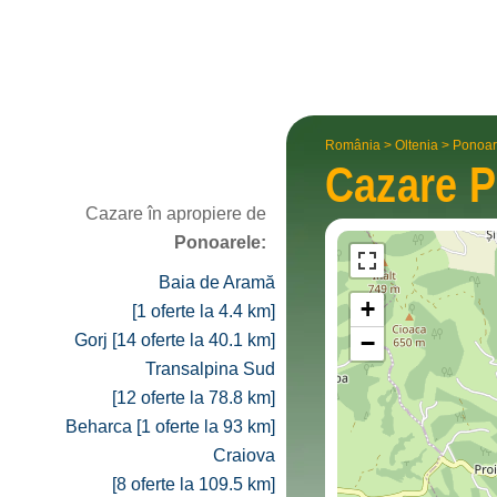
România
>
Oltenia
>
Ponoar
Cazare
P
Cazare în apropiere de
Ponoarele:
Baia de Aramă
+
[1 oferte la 4.4 km]
−
Gorj [14 oferte la 40.1 km]
Transalpina Sud
[12 oferte la 78.8 km]
Beharca [1 oferte la 93 km]
Craiova
[8 oferte la 109.5 km]