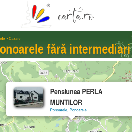
ele
>
Cazare
onoarele
fără interme­diari
Pensiunea PERLA
MUNTILOR
Ponoarele, Ponoarele