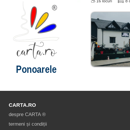
16
locuri
8
Ponoarele
CARTA.RO
despre CARTA ®
termeni și condiții