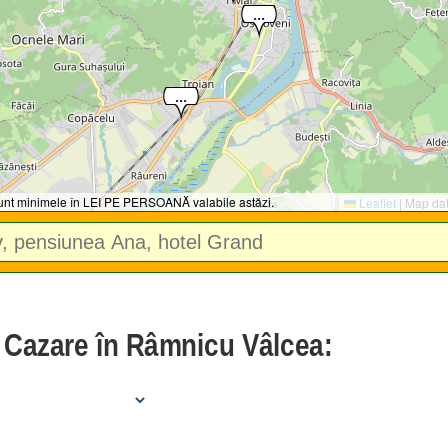
 sunt minimele în LEI PE PERSOANĂ valabile astăzi.
Leaflet
|
Map da
e Cazare în Râmnicu Vâlcea: