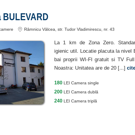
a BULEVARD
camere
Râmnicu Vâlcea
, str. Tudor Vladimirescu, nr. 43
La 1 km de Zona Zero. Standar
igienic util. Locatie placuta la niv
bai proprii WI-FI gratuit si TV Fu
Noastra: Unitatea are de 20 [...]
cit
180
LEI
Camera single
200
LEI
Camera dublă
240
LEI
Camera triplă