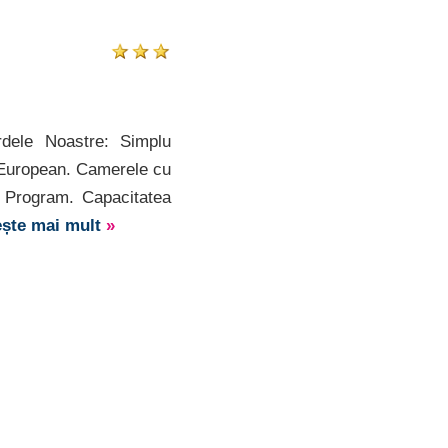
dele Noastre: Simplu
el European. Camerele cu
ll Program. Capacitatea
ește mai mult
»