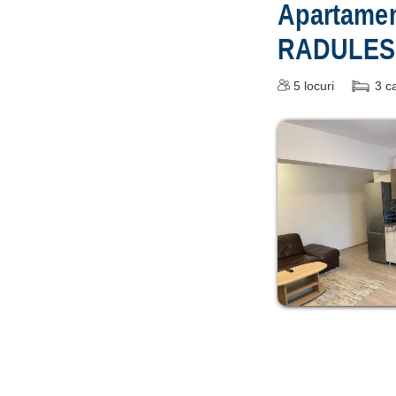
Apartame
RADULE
5
locuri
3
c