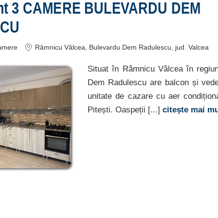
nt 3 CAMERE BULEVARDU DEM
SCU
amere
Râmnicu Vâlcea
, Bulevardu Dem Radulescu
, jud. Valcea
Situat în Râmnicu Vâlcea în regi
Dem Radulescu are balcon și vede
unitate de cazare cu aer condițion
Pitești. Oaspeții [...]
citește mai m