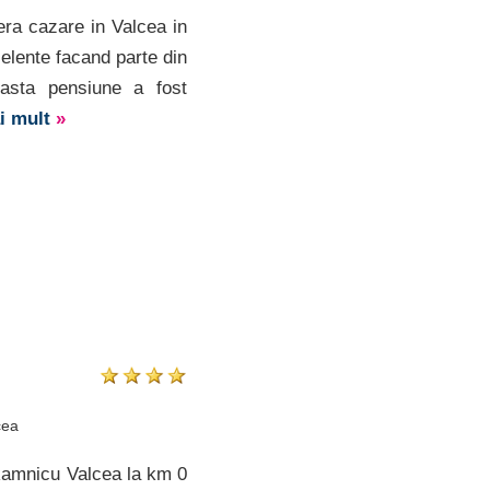
era cazare in Valcea in
elente facand parte din
easta pensiune a fost
ai mult
»
cea
Ramnicu Valcea la km 0