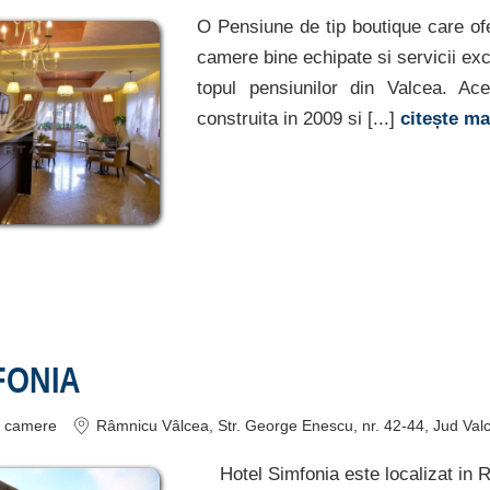
O Pensiune de tip boutique care of
camere bine echipate si servicii exc
topul pensiunilor din Valcea. Ac
construita in 2009 si [...]
citește m
FONIA
camere
Râmnicu Vâlcea
, Str. George Enescu, nr. 42-44
, Jud Val
Hotel Simfonia este localizat in 