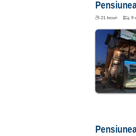
Pensiune
21
locuri
9
Pensiune