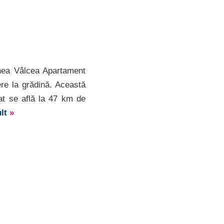
unea Vâlcea Apartament
re la grădină. Această
at se află la 47 km de
ult
»