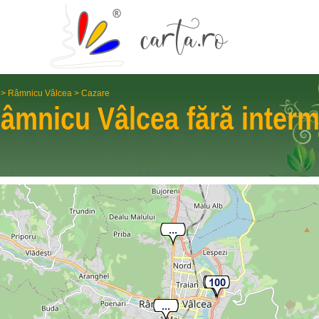
>
Râmnicu Vâlcea
>
Cazare
âmnicu Vâlcea
fără interm