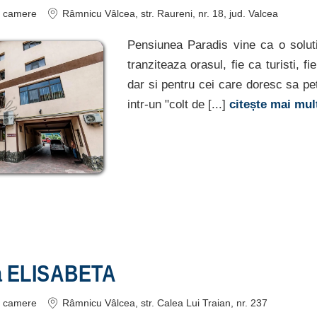
camere
Râmnicu Vâlcea
, str. Raureni, nr. 18
, jud. Valcea
Pensiunea Paradis vine ca o soluti
tranziteaza orasul, fie ca turisti, f
dar si pentru cei care doresc sa p
intr-un "colt de [...]
citește mai mu
a ELISABETA
camere
Râmnicu Vâlcea
, str. Calea Lui Traian, nr. 237