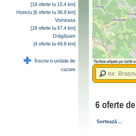
[16 oferte la 15.4 km]
Horezu [6 oferte la 36.9 km]
Voineasa
[16 oferte la 47.4 km]
Drăgășani
[4 oferte la 49.8 km]
Înscrie o unitate de
Tarifele afișate pe hartă
cazare
6 oferte d