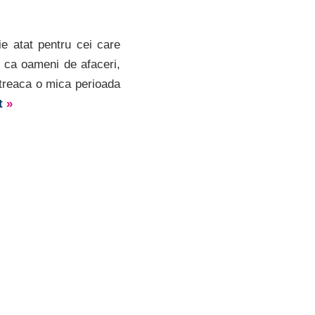
e atat pentru cei care
ie ca oameni de afaceri,
etreaca o mica perioada
lt
»