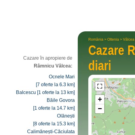
România
>
Oltenia
>
Vâlcea
Cazare
R
Cazare în apropiere de
diari
Râmnicu Vâlcea:
Ocnele Mari
[7 oferte la 6.3 km]
Balcescu [1 oferte la 13 km]
+
Băile Govora
−
[1 oferte la 14.7 km]
Olănești
[8 oferte la 15.3 km]
Calimănești-Căciulata