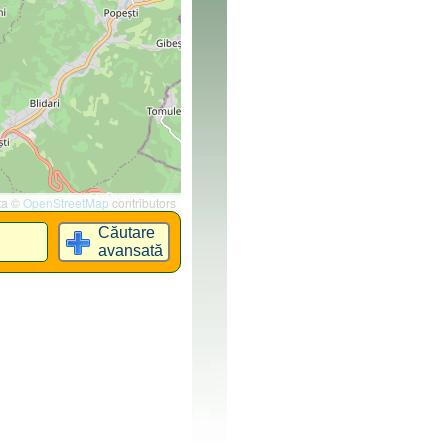
ta ©
OpenStreetMap
contributors
Căutare
avansată