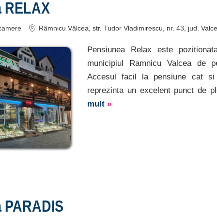
a RELAX
camere
Râmnicu Vâlcea
, str. Tudor Vladimirescu, nr. 43
, jud. Valc
Pensiunea Relax este pozitionata
municipiul Ramnicu Valcea de p
Accesul facil la pensiune cat si
reprezinta un excelent punct de pl
mult
»
a PARADIS