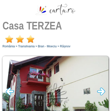
Casa
TERZEA
România
>
Transilvania
>
Bran - Moeciu
>
Râșnov