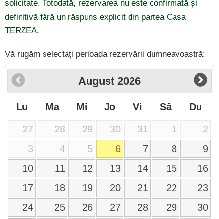
solicitate. Totodată, rezervarea nu este confirmată și
definitivă fără un răspuns explicit din partea Casa
TERZEA.
Vă rugăm selectați perioada rezervării dumneavoastră:
August
2026
Lu
Ma
Mi
Jo
Vi
Sâ
Du
27
28
29
30
31
1
2
3
4
5
6
7
8
9
10
11
12
13
14
15
16
17
18
19
20
21
22
23
24
25
26
27
28
29
30