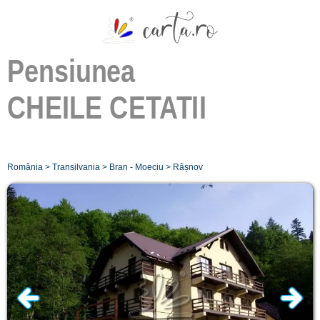
Pensiunea
CHEILE CETATII
România
>
Transilvania
>
Bran - Moeciu
>
Râșnov