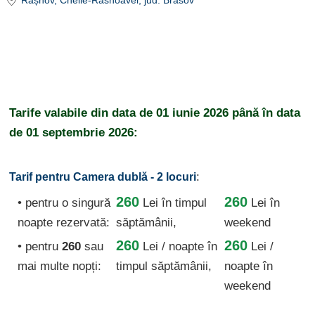
Râșnov
, Cheile-Rasnoavei
, jud. Brasov
Tarife valabile din data de
01 iunie 2026
până în data
de
01 septembrie 2026:
:
Tarif pentru Camera dublă - 2 locuri
260
260
• pentru o singură
Lei
în timpul
Lei în
noapte rezervată:
săptămânii,
weekend
260
260
• pentru
260
sau
Lei / noapte
în
Lei /
mai multe nopți:
timpul săptămânii,
noapte în
weekend