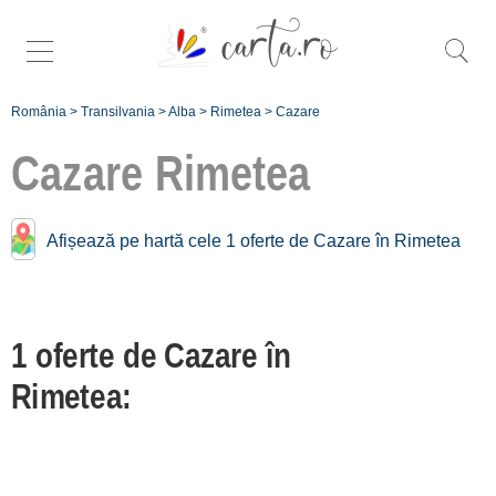
România
>
Transilvania
>
Alba
>
Rimetea
>
Cazare
Cazare
Rimetea
Cazare în apropiere de
Afișează pe hartă cele 1 oferte de Cazare în Rimetea
Rimetea:
Roșia Montană
1 oferte de Cazare în
[1 oferte la 38.7 km]
Cugir
Rimetea:
[1 oferte la 69.9 km]
Înscrie o unitate