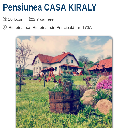
Pensiunea CASA KIRALY
de cazare
despre C A R T A ®
18
locuri
7
camere
Rimetea
, sat Rimetea, str. Principală, nr. 173A
termeni și condiții
contact
login