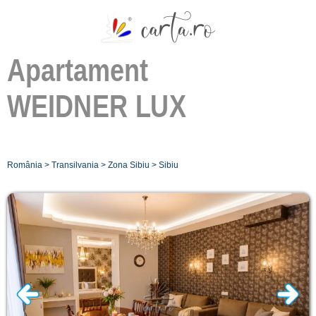
Apartament
WEIDNER LUX
România
>
Transilvania
>
Zona Sibiu
>
Sibiu