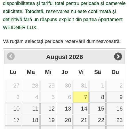
disponibilitatea și tariful total pentru perioada și camerele
solicitate. Totodată, rezervarea nu este confirmată și
definitivă fără un răspuns explicit din partea Apartament
WEIDNER LUX.
Vă rugăm selectați perioada rezervării dumneavoastră:
August
2026
Lu
Ma
Mi
Jo
Vi
Sâ
Du
27
28
29
30
31
1
2
3
4
5
6
7
8
9
10
11
12
13
14
15
16
17
18
19
20
21
22
23