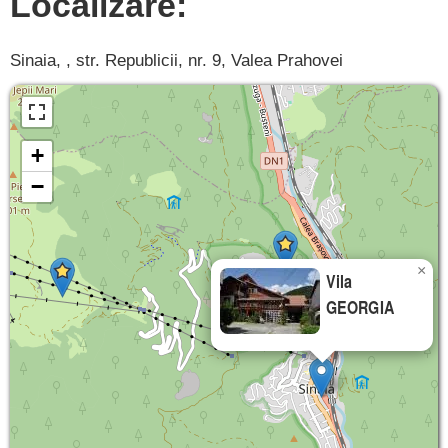
Localizare:
Sinaia, , str. Republicii, nr. 9, Valea Prahovei
+
−
×
Vila
GEORGIA