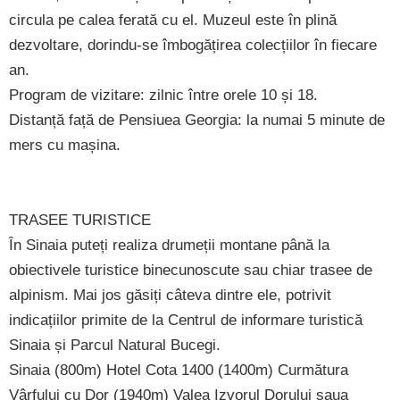
circula pe calea ferată cu el. Muzeul este în plină
dezvoltare, dorindu-se îmbogățirea colecțiilor în fiecare
an.
Program de vizitare: zilnic între orele 10 și 18.
Distanță față de Pensiuea Georgia: la numai 5 minute de
mers cu mașina.
TRASEE TURISTICE
În Sinaia puteți realiza drumeții montane până la
obiectivele turistice binecunoscute sau chiar trasee de
alpinism. Mai jos găsiți câteva dintre ele, potrivit
indicațiilor primite de la Centrul de informare turistică
Sinaia și Parcul Natural Bucegi.
Sinaia (800m) Hotel Cota 1400 (1400m) Curmătura
Vârfului cu Dor (1940m) Valea Izvorul Dorului șaua