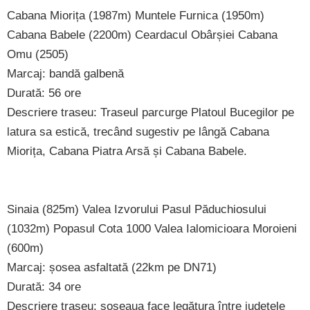
Cabana Miorița (1987m) Muntele Furnica (1950m)
Cabana Babele (2200m) Ceardacul Obârșiei Cabana
Omu (2505)
Marcaj: bandă galbenă
Durată: 56 ore
Descriere traseu: Traseul parcurge Platoul Bucegilor pe
latura sa estică, trecând sugestiv pe lângă Cabana
Miorița, Cabana Piatra Arsă și Cabana Babele.
Sinaia (825m) Valea Izvorului Pasul Păduchiosului
(1032m) Popasul Cota 1000 Valea Ialomicioara Moroieni
(600m)
Marcaj: șosea asfaltată (22km pe DN71)
Durată: 34 ore
Descriere traseu: șoseaua face legătura între județele