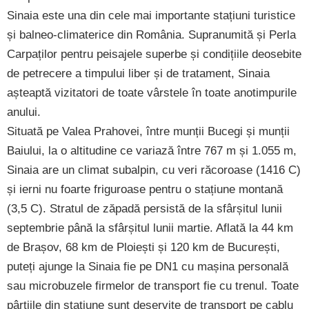
Sinaia este una din cele mai importante stațiuni turistice
și balneo-climaterice din România. Supranumită și Perla
Carpaților pentru peisajele superbe și condițiile deosebite
de petrecere a timpului liber și de tratament, Sinaia
așteaptă vizitatori de toate vârstele în toate anotimpurile
anului.
Situată pe Valea Prahovei, între munții Bucegi și munții
Baiului, la o altitudine ce variază între 767 m și 1.055 m,
Sinaia are un climat subalpin, cu veri răcoroase (1416 C)
și ierni nu foarte friguroase pentru o stațiune montană
(3,5 C). Stratul de zăpadă persistă de la sfârșitul lunii
septembrie până la sfârșitul lunii martie. Aflată la 44 km
de Brașov, 68 km de Ploiești și 120 km de București,
puteți ajunge la Sinaia fie pe DN1 cu mașina personală
sau microbuzele firmelor de transport fie cu trenul. Toate
pârtiile din stațiune sunt deservite de transport pe cablu