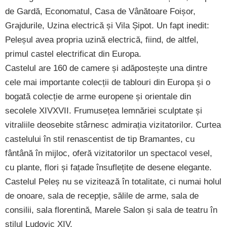
de Gardă, Economatul, Casa de Vânătoare Foișor,
Grajdurile, Uzina electrică și Vila Șipot. Un fapt inedit:
Peleșul avea propria uzină electrică, fiind, de altfel,
primul castel electrificat din Europa.
Castelul are 160 de camere și adăpostește una dintre
cele mai importante colecții de tablouri din Europa și o
bogată colecție de arme europene și orientale din
secolele XIVXVII. Frumusețea lemnăriei sculptate și
vitraliile deosebite stârnesc admirația vizitatorilor. Curtea
castelului în stil renascentist de tip Bramantes, cu
fântână în mijloc, oferă vizitatorilor un spectacol vesel,
cu plante, flori și fațade însuflețite de desene elegante.
Castelul Peleș nu se vizitează în totalitate, ci numai holul
de onoare, sala de recepție, sălile de arme, sala de
consilii, sala florentină, Marele Salon și sala de teatru în
stilul Ludovic XIV.