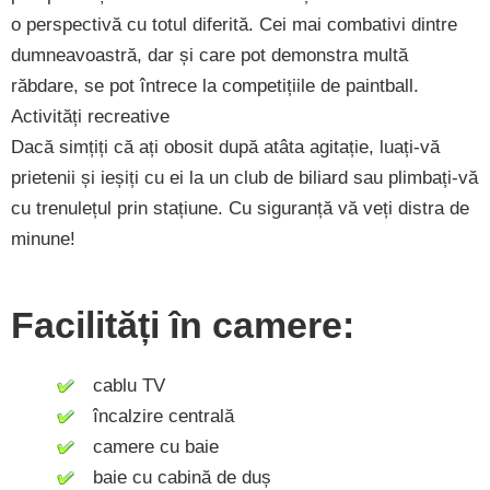
o perspectivă cu totul diferită. Cei mai combativi dintre
dumneavoastră, dar și care pot demonstra multă
răbdare, se pot întrece la competițiile de paintball.
Activități recreative
Dacă simțiți că ați obosit după atâta agitație, luați-vă
prietenii și ieșiți cu ei la un club de biliard sau plimbați-vă
cu trenulețul prin stațiune. Cu siguranță vă veți distra de
minune!
Facilități în camere:
cablu TV
încalzire centrală
camere cu baie
baie cu cabină de duș