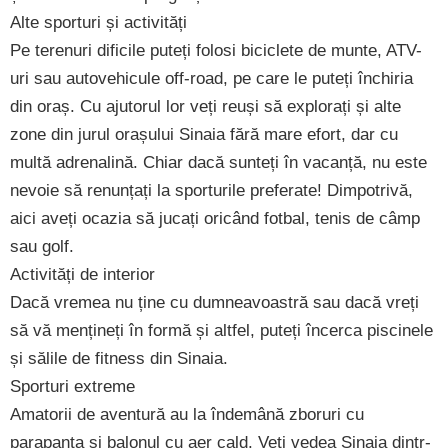
Alte sporturi și activități
Pe terenuri dificile puteți folosi biciclete de munte, ATV-
uri sau autovehicule off-road, pe care le puteți închiria
din oraș. Cu ajutorul lor veți reuși să explorați și alte
zone din jurul orașului Sinaia fără mare efort, dar cu
multă adrenalină. Chiar dacă sunteți în vacanță, nu este
nevoie să renunțați la sporturile preferate! Dimpotrivă,
aici aveți ocazia să jucați oricând fotbal, tenis de câmp
sau golf.
Activități de interior
Dacă vremea nu ține cu dumneavoastră sau dacă vreți
să vă mențineți în formă și altfel, puteți încerca piscinele
și sălile de fitness din Sinaia.
Sporturi extreme
Amatorii de aventură au la îndemână zboruri cu
parapanta și balonul cu aer cald. Veți vedea Sinaia dintr-