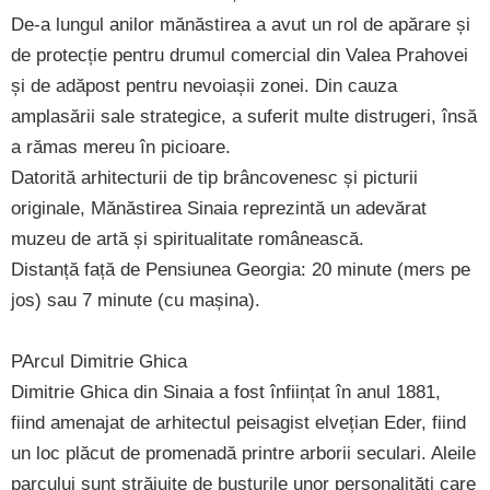
De-a lungul anilor mănăstirea a avut un rol de apărare și
de protecție pentru drumul comercial din Valea Prahovei
și de adăpost pentru nevoiașii zonei. Din cauza
amplasării sale strategice, a suferit multe distrugeri, însă
a rămas mereu în picioare.
Datorită arhitecturii de tip brâncovenesc și picturii
originale, Mănăstirea Sinaia reprezintă un adevărat
muzeu de artă și spiritualitate românească.
Distanță față de Pensiunea Georgia: 20 minute (mers pe
jos) sau 7 minute (cu mașina).
PArcul Dimitrie Ghica
Dimitrie Ghica din Sinaia a fost înființat în anul 1881,
fiind amenajat de arhitectul peisagist elvețian Eder, fiind
un loc plăcut de promenadă printre arborii seculari. Aleile
parcului sunt străjuite de busturile unor personalități care