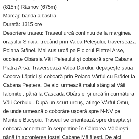
(815m) Râșnov (675m)
Marcaj: bandă albastră
Durată: 1315 ore
Descriere traseu: Traseul urcă continuu de la marginea
orașului Sinaia, trecând prin Valea Peleșului, traversează
Poiana Stânei. Mai sus urcă pe Piciorul Pietrei Arse,
ocolește Obârșia Văii Peleșului și coboară spre Cabana
Piatra Arsă. Traversează Valea Dorului, depășește șaua
Cocora-Lăptici și coboară prin Poiana Vârful cu Brădet la
Cabana Peștera. De aici urmează malul stâng al Văii
Ialomiței, până la Cascada Obârșiei și urcă în curmătura
Văii Cerbului. După un scurt urcuș, atinge Vârful Omu,
de unde urmează o coborâre ușoară spre N-NV pe
Muntele Bucșoiu. Traseul se orientează spre dreapta și
coboară accentuat în serpentine în Căldarea Mălăiești,
până în apropierea fostei Cabane Mălăiești. De aici