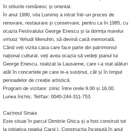
în stilurile românesc și oriental.
În anul 1990, vila Luminiș a intrat într-un proces de
renovare, restaurare și conservare, pentru ca în 1995, cu
ocazia Festivalului George Enescu și la dorința marelui
virtuoz Yehudi Menuhin, să devină casă memorială.
Când veți vizita casa care face parte din patrimoniul
național cultural, veți avea ocazia să vedeți pianul lui
George Enescu, realizat la Lausanne, care i-a stat alături
atât în concertele pe care le-a susținut, cât și în timpul
perioadelor de creație artistică.
Program de vizitare: zilnic între orele 9.00 și 16.00.
Lunea închis. Tel/fax: 0040-244-311-753.
Cazinoul Sinaia
Este situat în parcul Dimitrie Ghica și a fost construit tot
la inițiativa regelui Carol I. Construcția începută în anul