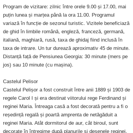
Program de vizitare: zilnic între orele 9.00 și 17.00, mai
puțin lunea și marțea până la ora 11.00. Programul
variază în funcție de sezonul turistic. Vizitele beneficiază
de ghid în limbile română, engleză, franceză, germană,
italiană, maghiară, rusă, taxa de ghidaj fiind inclusă în
taxa de intrare. Un tur durează aproximativ 45 de minute.
Distanță față de Pensiunea Georgia: 30 minute (mers pe
jos) sau 10 minute (cu mașina).
Castelul Pelisor
Castelul Pelișor a fost construit între anii 1889 și 1903 de
regele Carol I și era destinat viitorului rege Ferdinand și
reginei Maria. Întreaga casă a fost decorată pentru a fi o
reședință regală și poartă amprenta de netăgăduit a
reginei Maria. Atât dormitorul de aur, cât biroul, sunt
decorate în întregime după planurile și desenele reginei,