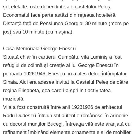
și celelalte foste dependințe ale castelului Peleș,
Economatul face parte astăzi din rețeaua hotelieră.
Distanță față de Pensiunea Georgia: 30 minute (mers pe
jos) sau 10 minute (cu mașina).
Casa Memorială George Enescu
Situată chiar în cartierul Cumpătu, vila Luminiș a fost
refugiul de odihnă și creație al lui George Enescu în
perioada 19261946. Enescu nu a ales deloc întâmplător
Sinaia. Aici era adesea invitat la Castelul Peleș de către
regina Elisabeta, cea care i-a sprijinit activitatea
muzicală.
Vila a fost construită între anii 19231926 de arhitectul
Radu Dudescu într-un stil autentic românesc în armonie
cu decorul munților Bucegi. Întreaga vilă este aranjată cu
rafinament îmbinând elemente ornamentale și de mobilier