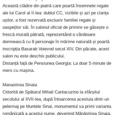
Această clădire din piatră care poartă însemnele regale
ale lui Carol al II-lea: dublul CC, vizibile și azi pe clanța
ușilor, a fost rezervată exclusiv familiei regale și
oaspeților săi. În salonul oficial de primire se găsește o
frescă murală pătrată, reprezentând o vânătoare
domnească cu 8 personaje în mărime naturală și poartă
inscripția Basarab Voievod secol XIV. Din păcate, acest
salon nu este deschis publicului.
Distanță față de Pensiunea Georgia: La doar 5 minute de
mers cu mașina.
Manastirea Sinaia
Ctitorită de Spătarul Mihail Cantacuzino la sfârșitul
secolului al XVII-lea, după întoarcerea acestuia dintr-un
pelerinaj pe Muntele Sinai, monumentul va primi varianta
românizată a acestui nume, devenind Mănăstirea Sinaia.