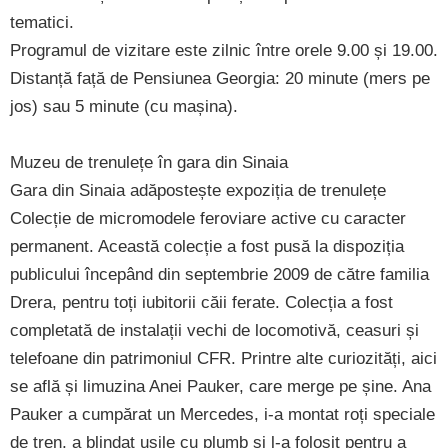
tematici.
Programul de vizitare este zilnic între orele 9.00 și 19.00.
Distanță față de Pensiunea Georgia: 20 minute (mers pe
jos) sau 5 minute (cu mașina).
Muzeu de trenulețe în gara din Sinaia
Gara din Sinaia adăpostește expoziția de trenulețe
Colecție de micromodele feroviare active cu caracter
permanent. Această colecție a fost pusă la dispoziția
publicului începând din septembrie 2009 de către familia
Drera, pentru toți iubitorii căii ferate. Colecția a fost
completată de instalații vechi de locomotivă, ceasuri și
telefoane din patrimoniul CFR. Printre alte curiozități, aici
se află și limuzina Anei Pauker, care merge pe șine. Ana
Pauker a cumpărat un Mercedes, i-a montat roți speciale
de tren, a blindat ușile cu plumb și l-a folosit pentru a