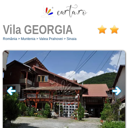
Vila
GEORGIA
România
>
Muntenia
>
Valea Prahovei
>
Sinaia