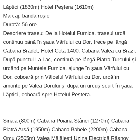
Lăptici (1830m) Hotel Peștera (1610m)
Marcaj: bandă roșie
Durată: 56 ore
Descriere traseu: De la Hotelul Furnica, traseul urcă
continuu până în șaua Vârfului cu Dor, trece pe lângă
Cabana Brădet, Hotel Cota 1400, Cabana Valea cu Brazi.
După punctul La Lac, continuă pe lângă Piatra Turcului și
urcând pe Muntele Furnica, ajunge în șaua Vârfului cu
Dor, coboară prin Vâlcelul Vârfului cu Dor, urcă în
amonte pe Valea Dorului și după un urcuș scurt în șaua
Lăptici, coboară spre Hotelul Peștera.
Sinaia (800m) Cabana Poiana Stânei (1270m) Cabana
Piatră Arsă (1950m) Cabana Babele (2200m) Cabana
Omu (2505m) Valea Mălăiești Uzina Electrică Râșnov