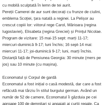
cu mobilă sculptată în lemn de tei aurit.
Pereții Camerei de aur sunt decorați cu frunze de ciulini,
emblema Scoției, țara natală a reginei. La Pelișor au
crescut copiii lor: viitorul rege Carol, Mărioara (regina
Iugoslaviei), Elisabeta (regina Greciei) și Prințul Nicolae.
Program de vizitare: 15 mai-15 sept: marți 11-17;
miercuri-duminică 9-17; luni închis; 16 sept-14 mai:
miercuri 11-17; joi-duminică 9-17; luni, marți închis.
Distanță față de Pensiunea Georgia: 30 minute (mers pe
jos) sau 10 minute (cu mașina).
Economatul și Corpul de gardă
Economatul a fost inițial o casă modestă, dar care a fost
refăcută mai târziu în stilul burgului german. Având un
număr de 52 de camere, Economatul îi găzduia pe cei
aproape 100 de demnitari și angajați ai curții regale. Ca