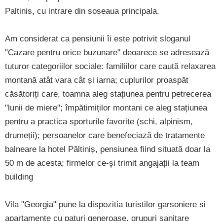
Paltinis, cu intrare din soseaua principala.
Am considerat ca pensiunii îi este potrivit sloganul
"Cazare pentru orice buzunare" deoarece se adresează
tuturor categoriilor sociale: familiilor care caută relaxarea
montană atât vara cât și iarna; cuplurilor proaspăt
căsătoriți care, toamna aleg stațiunea pentru petrecerea
"lunii de miere"; împătimiților montani ce aleg stațiunea
pentru a practica sporturile favorite (schi, alpinism,
drumeții); persoanelor care benefeciază de tratamente
balneare la hotel Păltiniș, pensiunea fiind situată doar la
50 m de acesta; firmelor ce-și trimit angajații la team
building
Vila "Georgia" pune la dispozitia turistilor garsoniere si
apartamente cu paturi generoase, grupuri sanitare