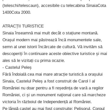
(teleschi/telescaun), accesibile cu telecabina SinaiaCota
1400Cota 2000.
ATRACȚII TURISTICE
Sinaia înseamnă mai mult decât o stațiune montană.
Orașul modern mai păstrează încă monumentele sale,
semn al unei istorii încărcate de cultură. Vă invităm să
descoperiți în continuare aceste obiective turistice și mai
ales să le vizitați cu prima ocazie.
- Castelul Peleș
Fără îndoială cea mai mare atracție turistică a orașului
Sinaia, Castelul Peleș a fost construit de Carol I al
României nu doar pentru a fi reședința de vară a regilor
României, ci și un monument național care să marcheze
victoria în războiul de Independență al României.
Pe lângă castel au mai fost construite: Pelișorul, Corpul