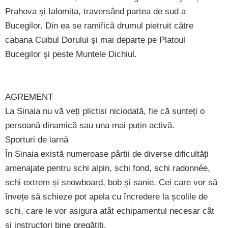
Prahova și Ialomița, traversând partea de sud a
Bucegilor. Din ea se ramifică drumul pietruit către
cabana Cuibul Dorului și mai departe pe Platoul
Bucegilor și peste Muntele Dichiul.
AGREMENT
La Sinaia nu vă veți plictisi niciodată, fie că sunteți o
persoană dinamică sau una mai puțin activă.
Sporturi de iarnă
În Sinaia există numeroase pârtii de diverse dificultăți
amenajate pentru schi alpin, schi fond, schi radonnée,
schi extrem și snowboard, bob și sanie. Cei care vor să
învețe să schieze pot apela cu încredere la școlile de
schi, care le vor asigura atât echipamentul necesar cât
și instructori bine pregătiți.