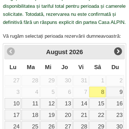
disponibilitatea și tariful total pentru perioada și camerele
solicitate. Totodată, rezervarea nu este confirmată și
definitivă fără un răspuns explicit din partea Casa ALPIN.
Vă rugăm selectați perioada rezervării dumneavoastră:
August
2026
Lu
Ma
Mi
Jo
Vi
Sâ
Du
27
28
29
30
31
1
2
3
4
5
6
7
8
9
10
11
12
13
14
15
16
17
18
19
20
21
22
23
24
25
26
27
28
29
30