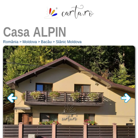
Casa
ALPIN
România
>
Moldova
>
Bacău
>
Slănic Moldova