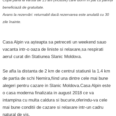
Copiii până la vârsta de 13 ani (inclusiv) care dorm în pat cu părinții
beneficiază de gratuitate.
Avans la rezervări: returnabil dacă rezervarea este anulată cu 30
zile înainte.
Casa Alpin va așteapta sa petreceti un weekend sauo
vacanta intr-o oaza de liniste si relaxare,sa respirati
aerul curat din Statiunea Slanic Moldova.
Se afla la distanta de 2 km de centrul statiunii la 1.4 km
de partia de schi Nemira,fiind una dintre cele mai bune
alegeri pentru cazare in Slanic Moldova.Casa Alpin este
o casa moderna finalizata in august 2018 ce va
intampina cu multa caldura si bucurie,oferindu-va cele
mai bune conditii de cazare si relaxare intr-un cadru
natural de vis.