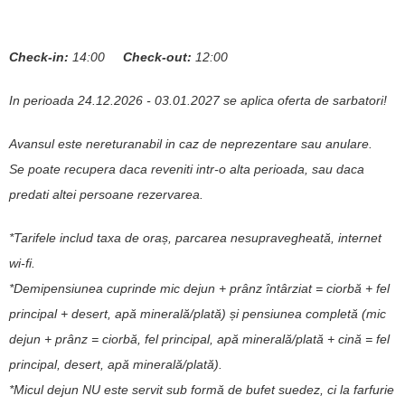
Check-in:
14:00
Check-out:
12:00
In perioada 24.12.2026 - 03.01.2027 se aplica oferta de sarbatori!
Avansul este nereturanabil in caz de neprezentare sau anulare.
Se poate recupera daca reveniti intr-o alta perioada, sau daca
predati altei persoane rezervarea.
*Tarifele includ taxa de oraș, parcarea nesupravegheată, internet
wi-fi.
*Demipensiunea cuprinde mic dejun + prânz întârziat = ciorbă + fel
principal + desert, apă minerală/plată) și pensiunea completă (mic
dejun + prânz = ciorbă, fel principal, apă minerală/plată + cină = fel
principal, desert, apă minerală/plată).
*Micul dejun NU este servit sub formă de bufet suedez, ci la farfurie