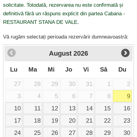
solicitate. Totodată, rezervarea nu este confirmată și
definitivă fără un răspuns explicit din partea Cabana -
RESTAURANT STANA DE VALE.
Vă rugăm selectați perioada rezervării dumneavoastră:
August
2026
Lu
Ma
Mi
Jo
Vi
Sâ
Du
27
28
29
30
31
1
2
3
4
5
6
7
8
9
10
11
12
13
14
15
16
17
18
19
20
21
22
23
24
25
26
27
28
29
30