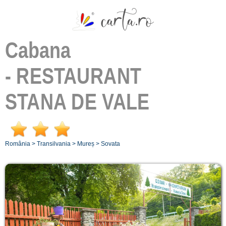
Cabana
- RESTAURANT
STANA DE VALE
România
>
Transilvania
>
Mureș
>
Sovata