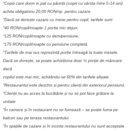
*Copiii care dorm in pat cu părinții (copiii cu vârsta între 5-14 ani)
achita obligatoriu 20,00 RON/np. pentru cazare.
*Dacă se dorește cazare cu mese pentru copil, tarifele sunt:
*40 RON/copil/noapte 1 portie mic dejun;
*125 RON/copil/noapte cu demipensiune;
*175 RON/copil/noapte cu pensiune completă.
*Tarifele de mai sus reprezintă porție întreagă la toate mesele.
Dacă se dorește, se poate achiziționa doar ½ porție de mâncare
dacă
copilul este mai mic, achitându-se 60% din tarifele afișate.
*Restaurantul este deschis și pentru clienți din exteriorul pensiunii.
*Clienții nu au acces la bucătărie și nu se pot face grătare la
unitate.
*În camere și în restaurant nu se fumează – se poate fuma pe
balcon sau pe terasa restaurantului.
*În spațiile de cazare și în incinta restaurantului nu sunt acceptate