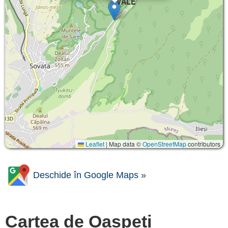
VALE
Leaflet
|
Map data ©
OpenStreetMap
contributors
Deschide în Google Maps »
Cartea de Oaspeți