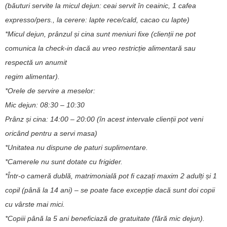
(băuturi servite la micul dejun: ceai servit în ceainic, 1 cafea
expresso/pers., la cerere: lapte rece/cald, cacao cu lapte)
*Micul dejun, prânzul și cina sunt meniuri fixe (clienții ne pot
comunica la check-in dacă au vreo restricție alimentară sau
respectă un anumit
regim alimentar).
*Orele de servire a meselor:
Mic dejun: 08:30 – 10:30
Prânz și cina: 14:00 – 20:00 (în acest intervale clienții pot veni
oricând pentru a servi masa)
*Unitatea nu dispune de paturi suplimentare.
*Camerele nu sunt dotate cu frigider.
*Într-o cameră dublă, matrimonială pot fi cazați maxim 2 adulți și 1
copil (până la 14 ani) – se poate face excepție dacă sunt doi copii
cu vârste mai mici.
*Copiii până la 5 ani beneficiază de gratuitate (fără mic dejun).