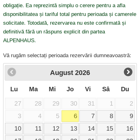
obligație. Ea reprezintă simplu o cerere pentru a afla
disponibilitatea și tariful total pentru perioada și camerele
solicitate. Totodată, rezervarea nu este confirmată și
definitivă fără un răspuns explicit din partea
ALPENHAUS.
Vă rugăm selectați perioada rezervării dumneavoastră:
August
2026
Lu
Ma
Mi
Jo
Vi
Sâ
Du
27
28
29
30
31
1
2
3
4
5
6
7
8
9
10
11
12
13
14
15
16