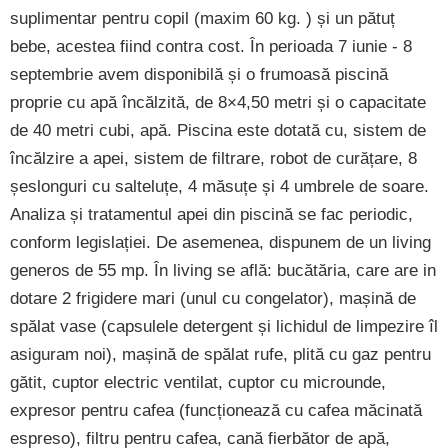
suplimentar pentru copil (maxim 60 kg. ) și un pătuț
bebe, acestea fiind contra cost. În perioada 7 iunie - 8
septembrie avem disponibilă și o frumoasă piscină
proprie cu apă încălzită, de 8×4,50 metri și o capacitate
de 40 metri cubi, apă. Piscina este dotată cu, sistem de
încălzire a apei, sistem de filtrare, robot de curățare, 8
șeslonguri cu salteluțe, 4 măsuțe și 4 umbrele de soare.
Analiza și tratamentul apei din piscină se fac periodic,
conform legislației. De asemenea, dispunem de un living
generos de 55 mp. În living se află: bucătăria, care are in
dotare 2 frigidere mari (unul cu congelator), mașină de
spălat vase (capsulele detergent și lichidul de limpezire îl
asiguram noi), mașină de spălat rufe, plită cu gaz pentru
gătit, cuptor electric ventilat, cuptor cu microunde,
expresor pentru cafea (funcționează cu cafea măcinată
espreso), filtru pentru cafea, cană fierbător de apă,