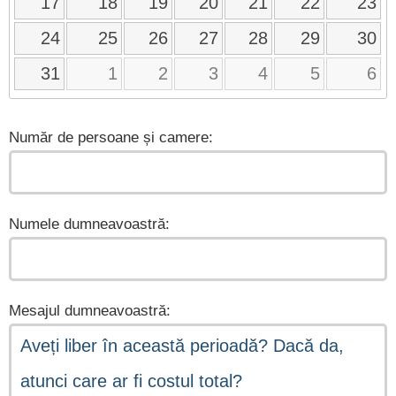
17
18
19
20
21
22
23
24
25
26
27
28
29
30
31
1
2
3
4
5
6
Număr de persoane și camere:
Numele dumneavoastră:
Mesajul dumneavoastră: