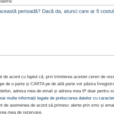
astră:
nt de acord cu faptul că, prin trimiterea acestei cereri de rez
e pe de o parte și CARTA pe de altă parte vor păstra înregist
lefon, adresa mea de email și adresa mea IP doar pentru sc
 mai multe informații legate de prelucrarea datelor cu caract
nt de asemenea de acord să primesc alerte prin sms și emai
erea mea de rezervare.