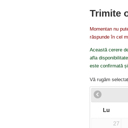
Trimite 
Momentan nu putem
răspunde în cel m
Această cerere de
afla disponibilitat
este confirmată și
Vă rugăm selectaț
Lu
27