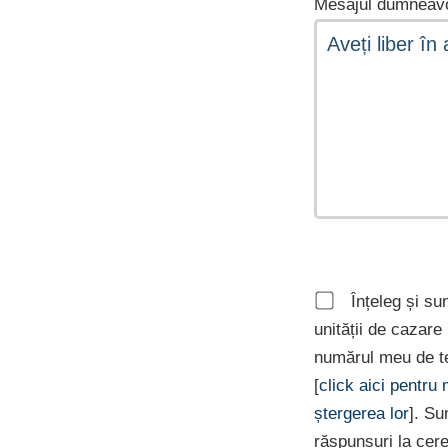
Mesajul dumneavo
Înțeleg și su
unității de cazar
numărul meu de te
[
click aici pentru
ștergerea lor
]. Su
răspunsuri la cer