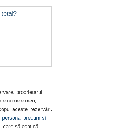
ervare, proprietarul
rate numele meu,
opul acestei rezervări.
er personal precum și
l care să conțină