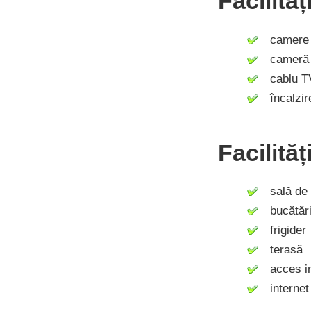
Facilită
camere c
cameră n
cablu T
încalzire
Facilităț
sală de
bucătăr
frigider
terasă
acces in
internet 