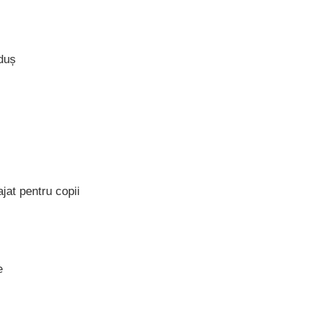
duș
at pentru copii
e