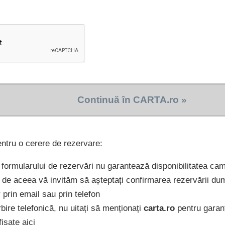
Continuă în CARTA.ro »
entru o cerere de rezervare:
formularului de rezervări nu garantează disponibilitatea cam
 de aceea vă invităm să așteptați confirmarea rezervării du
r prin email sau prin telefon
bire telefonică, nu uitați să menționați
carta.ro
pentru garanți
ișate aici