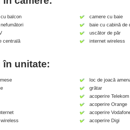
ți în camere:
u balcon
camere cu baie
efumători
baie cu cabină de 
V
uscător de păr
 centrală
internet wireless
i în unitate:
 mese
loc de joacă amenaj
ie
grătar
acoperire Telekom
acoperire Orange
ternet
acoperire Vodafon
wireless
acoperire Digi