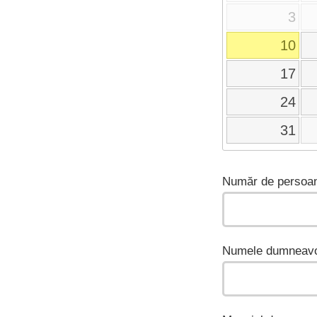
3
10
17
24
31
Număr de persoan
Numele dumneavo