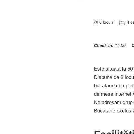
8
locuri
4
c
Check-in:
14:00
C
Este situata la 50
Dispune de 8 locur
bucatarie complet 
de mese internet W
Ne adresam grupuri
Bucatarie exclusiv