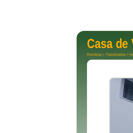
Casa de
România
>
Transilvania
>
H