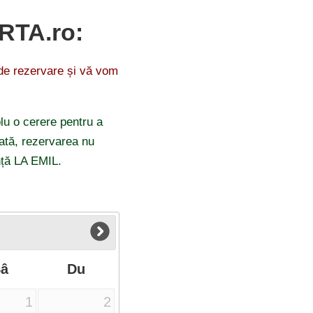
ARTA.ro:
 de rezervare și vă vom
lu o cerere pentru a
odată, rezervarea nu
nță LA EMIL.
Sâ
Du
1
2