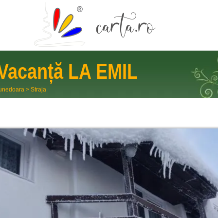
 Vacanță
LA EMIL
unedoara
>
Straja