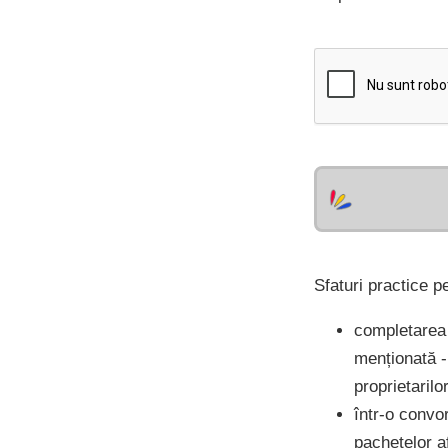
Sfaturi practice p
completarea 
menționată -
proprietarilo
într-o convor
pachetelor af