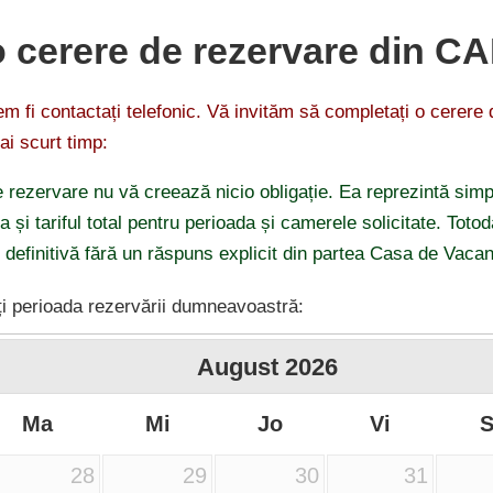
o cerere de rezervare din C
 fi contactați telefonic. Vă invităm să completați o cerere
ai scurt timp:
 rezervare nu vă creează nicio obligație. Ea reprezintă simp
ea și tariful total pentru perioada și camerele solicitate. Tot
 definitivă fără un răspuns explicit din partea Casa de Vaca
i perioada rezervării dumneavoastră:
August
2026
Ma
Mi
Jo
Vi
28
29
30
31