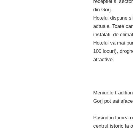
receptiei si secto
din Gorj.
Hotelul dispune s
actuale. Toate cam
instalatii de clim
Hotelul va mai pun
100 locuri), drogh
atractive.
Meniurile traditio
Gorj pot satisface 
Pasind in lumea os
centrul istoric la