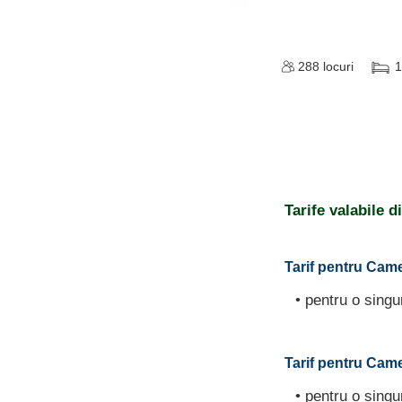
288
locuri
1
Tarife valabile 
Tarif pentru Came
• pentru o sing
Tarif pentru Camer
• pentru o sing