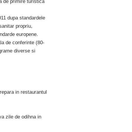
 de primire turistica
011 dupa standardele
anitar propriu,
tandarde europene.
ala de conferinte (80-
ograme diverse si
prepara in restaurantul
va zile de odihna in