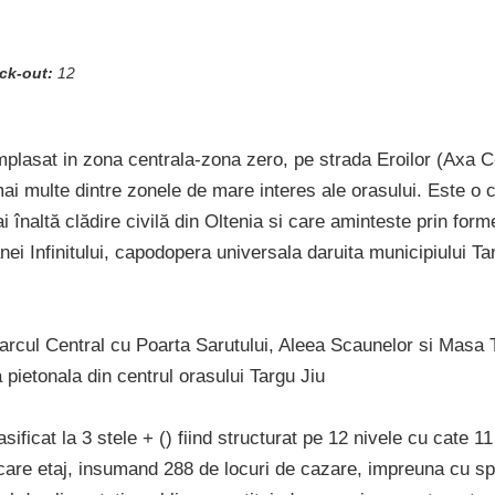
ck-out:
12
mplasat in zona centrala-zona zero, pe strada Eroilor (Axa C-
i multe dintre zonele de mare interes ale orasului. Este o c
ai înaltă clădire civilă din Oltenia si care aminteste prin form
nei Infinitului, capodopera universala daruita municipiului T
arcul Central cu Poarta Sarutului, Aleea Scaunelor si Masa T
a pietonala din centrul orasului Targu Jiu
asificat la 3 stele + () fiind structurat pe 12 nivele cu cate 
care etaj, insumand 288 de locuri de cazare, impreuna cu sp