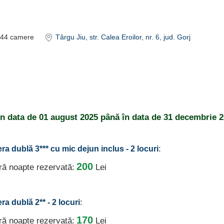
44
camere
Târgu Jiu
, str. Calea Eroilor, nr. 6
, jud. Gorj
din data de
01 august 2025
până în data de
31 decembrie 2
:
ra dublă 3*** cu mic dejun inclus - 2 locuri
200
ură noapte rezervată:
Lei
:
a dublă 2** - 2 locuri
170
ură noapte rezervată:
Lei