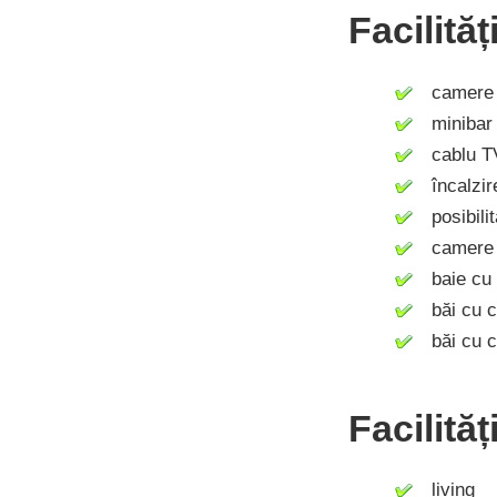
Facilită
camere c
minibar
cablu T
încalzire
posibilit
camere 
baie cu 
băi cu ca
băi cu c
Facilităț
living