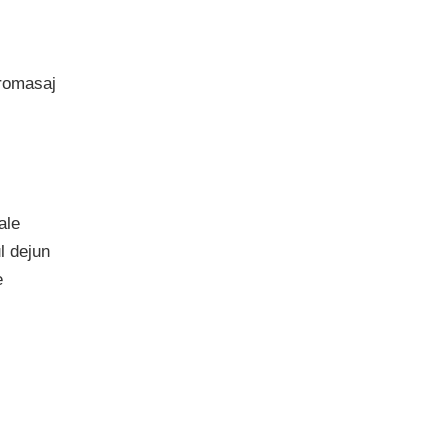
romasaj
ale
l dejun
e