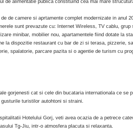
rul de alimentatie publica constituind cea mai mare strucutura
i de de camere si aprtamente complet modernizate in anul 2
erele sunt prevazute cu: Internet Wireless, TV cablu, grup s
atizare minibar, mobilier nou, apartamentele fiind dotate la s
e la dispozitie restaurant cu bar de zi si terasa, pizzerie, s
erie, spalatorie, parcare pazita si o agentie de turism cu pr
nale gorjenesti cat si cele din bucataria internationala ce se 
gusturile turistilor autohtoni si straini.
pitalitatii Hotelului Gorj, veti avea ocazia de a petrece cate
 oasului Tg-Jiu, intr-o atmosfera placuta si relaxanta.