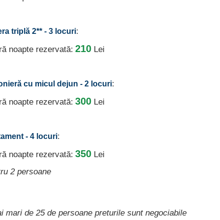
:
a triplă 2** - 3 locuri
210
ură noapte rezervată:
Lei
:
onieră cu micul dejun - 2 locuri
300
ură noapte rezervată:
Lei
:
tament - 4 locuri
350
ură noapte rezervată:
Lei
tru 2 persoane
i mari de 25 de persoane preturile sunt negociabile