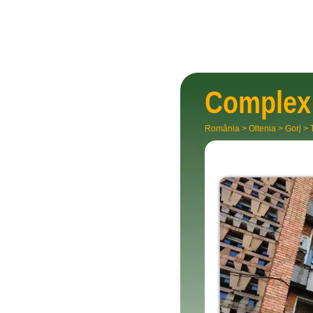
Complex 
România
>
Oltenia
>
Gorj
>