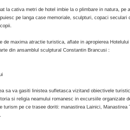
uat la cativa metri de hotel imbie la o plimbare in natura, pe 
puiesc pe langa case memoriale, sculpturi, copaci seculari d
copii.
e de maxima atractie turistica, aflate in apropierea Hotelului 
arte din ansamblul sculptural Constantin Brancusi :
ui
 sa va gasiti linistea sufletasca vizitand obiectivele turisti
 istoria si religia neamului romanesc in excursiile organizate 
de turism pe ce trasee doriti: manastirea Lainici, Manastire
.