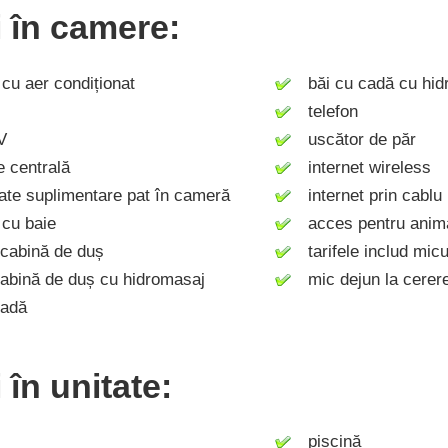
ți în camere:
u aer condiționat
băi cu cadă cu hid
telefon
V
uscător de păr
 centrală
internet wireless
ate suplimentare pat în cameră
internet prin cablu
cu baie
acces pentru anim
cabină de duș
tarifele includ micu
bină de duș cu hidromasaj
mic dejun la cerer
adă
i în unitate:
piscină