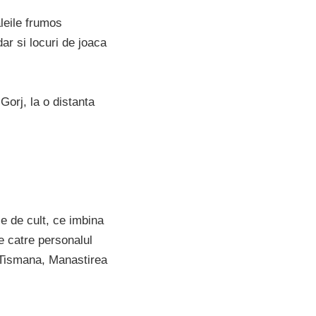
aleile frumos
ar si locuri de joaca
Gorj, la o distanta
ce de cult, ce imbina
de catre personalul
a Tismana, Manastirea