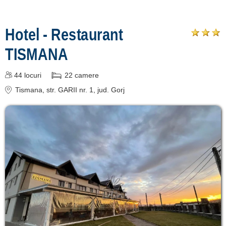
Hotel - Restaurant
Înscrie o unitate
de cazare
TISMANA
despre C A R T A ®
44
locuri
22
camere
termeni și condiții
Tismana
, str. GARII nr. 1
, jud. Gorj
contact
login
Ce pot vizita în
Tismana? »