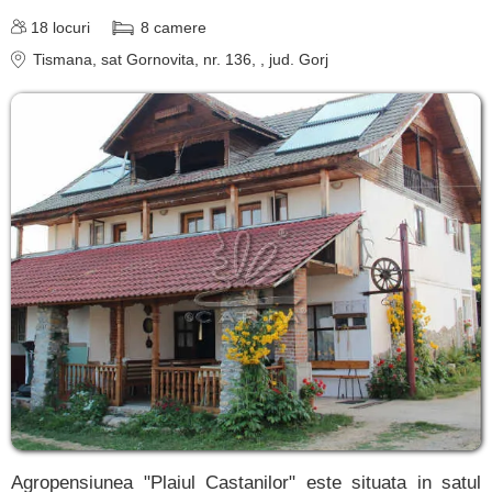
18
locuri
8
camere
Tismana
, sat Gornovita, nr. 136,
, jud. Gorj
Agropensiunea "Plaiul Castanilor" este situata in satul