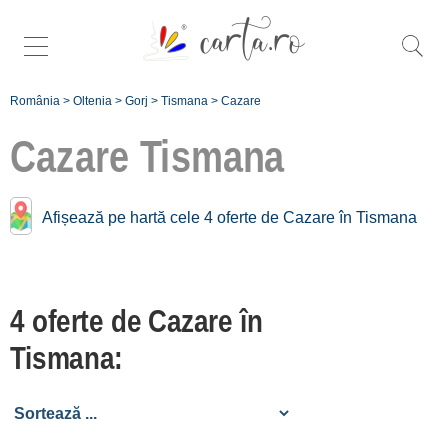
România
>
Oltenia
>
Gorj
>
Tismana
>
Cazare
Cazare
Tismana
Cazare în apropiere de
Afișează pe hartă cele 4 oferte de Cazare în Tismana
Tismana:
Runcu Gorj
4 oferte de Cazare în
[2 oferte la 17.3 km]
Târgu Jiu
Tismana:
[7 oferte la 25.8 km]
Motru
[1 oferte la 28 km]