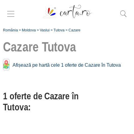
România
>
Moldova
>
Vaslui
>
Tutova
>
Cazare
Cazare
Tutova
Cazare în apropiere de
Afișează pe hartă cele 1 oferte de Cazare în Tutova
Tutova:
Bârlad
1 oferte de Cazare în
[2 oferte la 14.6 km]
Tutova:
Înscrie o unitate
de cazare