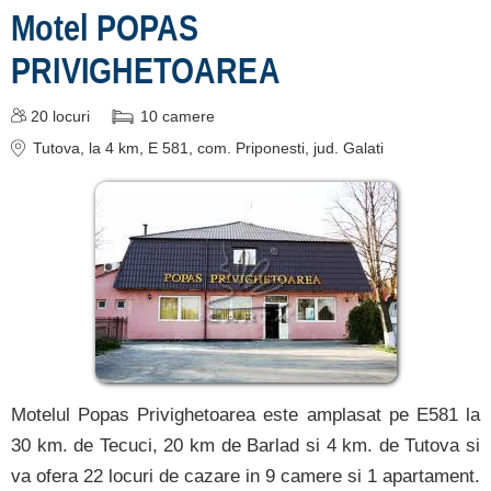
despre C A R T A ®
Motel POPAS
termeni și condiții
PRIVIGHETOAREA
contact
login
20
locuri
10
camere
Tutova
, la 4 km, E 581, com. Priponesti
, jud. Galati
Motelul Popas Privighetoarea este amplasat pe E581 la
30 km. de Tecuci, 20 km de Barlad si 4 km. de Tutova si
va ofera 22 locuri de cazare in 9 camere si 1 apartament.