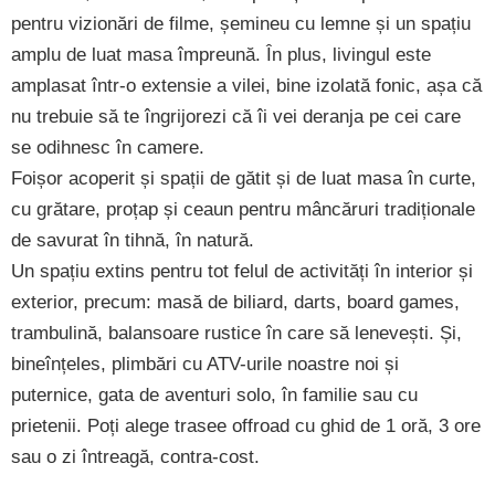
pentru vizionări de filme, șemineu cu lemne și un spațiu
amplu de luat masa împreună. În plus, livingul este
amplasat într-o extensie a vilei, bine izolată fonic, așa că
nu trebuie să te îngrijorezi că îi vei deranja pe cei care
se odihnesc în camere.
Foișor acoperit și spații de gătit și de luat masa în curte,
cu grătare, proțap și ceaun pentru mâncăruri tradiționale
de savurat în tihnă, în natură.
Un spațiu extins pentru tot felul de activități în interior și
exterior, precum: masă de biliard, darts, board games,
trambulină, balansoare rustice în care să lenevești. Și,
bineînțeles, plimbări cu ATV-urile noastre noi și
puternice, gata de aventuri solo, în familie sau cu
prietenii. Poți alege trasee offroad cu ghid de 1 oră, 3 ore
sau o zi întreagă, contra-cost.