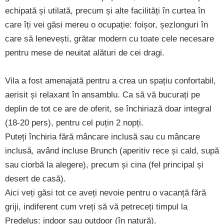
echipată și utilată, precum și alte facilități în curtea în
care îți vei găsi mereu o ocupație: foișor, șezlonguri în
care să lenevești, grătar modern cu toate cele necesare
pentru mese de neuitat alături de cei dragi.
Vila a fost amenajată pentru a crea un spațiu confortabil,
aerisit și relaxant în ansamblu. Ca să vă bucurați pe
deplin de tot ce are de oferit, se închiriază doar integral
(18-20 pers), pentru cel puțin 2 nopți.
Puteți închiria fără mâncare inclusă sau cu mâncare
inclusă, având incluse Brunch (aperitiv rece și cald, supă
sau ciorbă la alegere), precum și cina (fel principal și
desert de casă).
Aici veți găsi tot ce aveți nevoie pentru o vacanță fără
griji, indiferent cum vreți să vă petreceți timpul la
Predeluș: indoor sau outdoor (în natură).