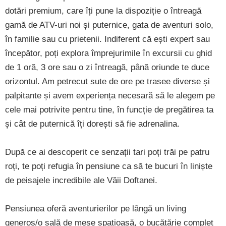
dotări premium, care îți pune la dispoziție o întreagă
gamă de ATV-uri noi și puternice, gata de aventuri solo,
în familie sau cu prietenii. Indiferent că ești expert sau
începător, poți explora împrejurimile în excursii cu ghid
de 1 oră, 3 ore sau o zi întreagă, până oriunde te duce
orizontul. Am petrecut sute de ore pe trasee diverse și
palpitante și avem experiența necesară să le alegem pe
cele mai potrivite pentru tine, în funcție de pregătirea ta
și cât de puternică îți dorești să fie adrenalina.
După ce ai descoperit ce senzații tari poți trăi pe patru
roți, te poți refugia în pensiune ca să te bucuri în liniște
de peisajele incredibile ale Văii Doftanei.
Pensiunea oferă aventurierilor pe lângă un living
generos/o sală de mese spațioasă, o bucătărie complet