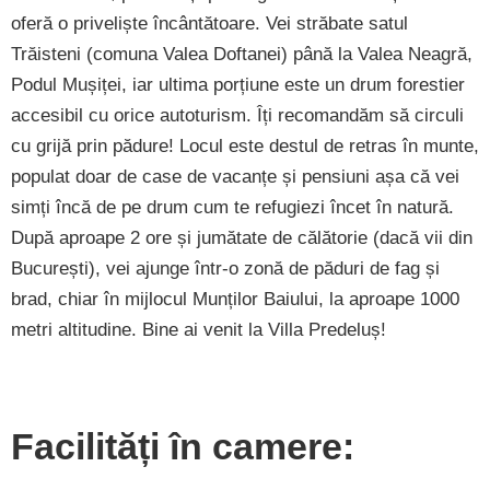
oferă o priveliște încântătoare. Vei străbate satul
Trăisteni (comuna Valea Doftanei) până la Valea Neagră,
Podul Mușiței, iar ultima porțiune este un drum forestier
accesibil cu orice autoturism. Îți recomandăm să circuli
cu grijă prin pădure! Locul este destul de retras în munte,
populat doar de case de vacanțe și pensiuni așa că vei
simți încă de pe drum cum te refugiezi încet în natură.
După aproape 2 ore și jumătate de călătorie (dacă vii din
București), vei ajunge într-o zonă de păduri de fag și
brad, chiar în mijlocul Munților Baiului, la aproape 1000
metri altitudine. Bine ai venit la Villa Predeluș!
Facilități în camere: