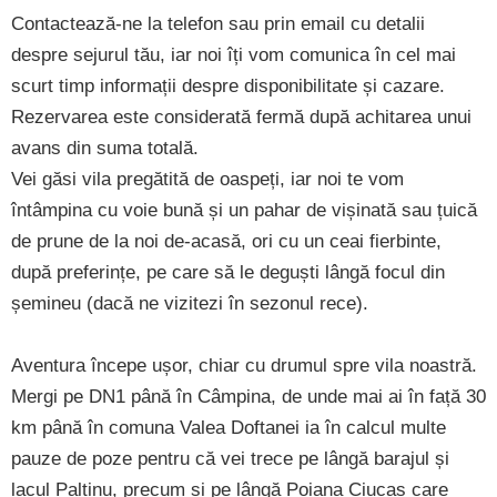
Contactează-ne la telefon sau prin email cu detalii
despre sejurul tău, iar noi îți vom comunica în cel mai
scurt timp informații despre disponibilitate și cazare.
Rezervarea este considerată fermă după achitarea unui
avans din suma totală.
Vei găsi vila pregătită de oaspeți, iar noi te vom
întâmpina cu voie bună și un pahar de vișinată sau țuică
de prune de la noi de-acasă, ori cu un ceai fierbinte,
după preferințe, pe care să le deguști lângă focul din
șemineu (dacă ne vizitezi în sezonul rece).
Aventura începe ușor, chiar cu drumul spre vila noastră.
Mergi pe DN1 până în Câmpina, de unde mai ai în față 30
km până în comuna Valea Doftanei ia în calcul multe
pauze de poze pentru că vei trece pe lângă barajul și
lacul Paltinu, precum și pe lângă Poiana Ciucaș care