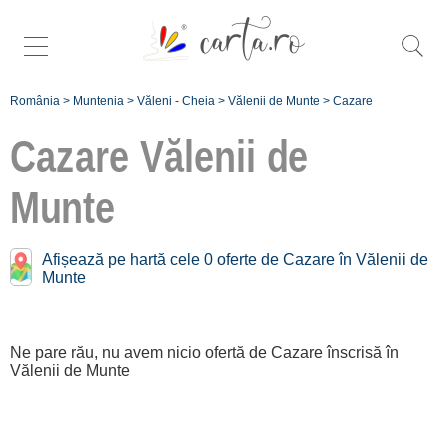
România
>
Muntenia
>
Văleni - Cheia
>
Vălenii de Munte
>
Cazare
Cazare
Vălenii de
Munte
Cazare în apropiere de
Vălenii de Munte:
Afișează pe hartă cele 0 oferte de Cazare în Vălenii de
Munte
Slănic Prahova
[4 oferte la 9.4 km]
Cheia
Ne pare rău, nu avem nicio ofertă de Cazare înscrisă în
Vălenii de Munte
[7 oferte la 30.3 km]
Înscrie o unitate