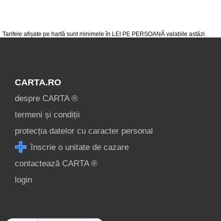
de cazare
despre C A R T A ®
Tarifele afișate pe hartă sunt minimele în LEI PE PERSOANĂ valabile astăzi.
termeni și condiții
contact
CARTA.RO
login
despre CARTA ®
Ce pot vizita în
termeni și condiții
Vălenii de Munte? »
protecția datelor cu caracter personal
înscrie o unitate de cazare
contactează CARTA ®
login