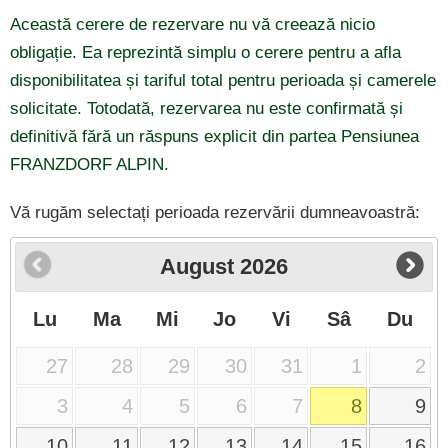
Această cerere de rezervare nu vă creează nicio
obligație. Ea reprezintă simplu o cerere pentru a afla
disponibilitatea și tariful total pentru perioada și camerele
solicitate. Totodată, rezervarea nu este confirmată și
definitivă fără un răspuns explicit din partea Pensiunea
FRANZDORF ALPIN.
Vă rugăm selectați perioada rezervării dumneavoastră:
August
2026
Lu
Ma
Mi
Jo
Vi
Sâ
Du
27
28
29
30
31
1
2
3
4
5
6
7
8
9
10
11
12
13
14
15
16