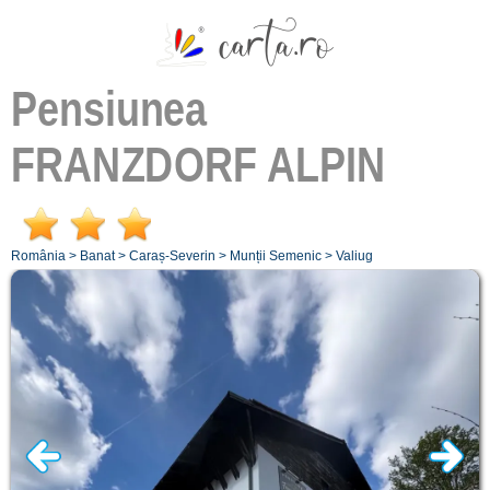
Pensiunea
FRANZDORF ALPIN
România
>
Banat
>
Caraș-Severin
>
Munții Semenic
>
Valiug