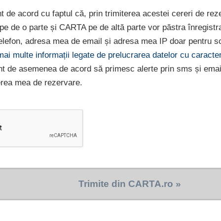
nt de acord cu faptul că, prin trimiterea acestei cereri de rez
e pe de o parte și CARTA pe de altă parte vor păstra înregist
lefon, adresa mea de email și adresa mea IP doar pentru sc
 mai multe informații legate de prelucrarea datelor cu caract
nt de asemenea de acord să primesc alerte prin sms și emai
erea mea de rezervare.
Trimite din CARTA.ro »