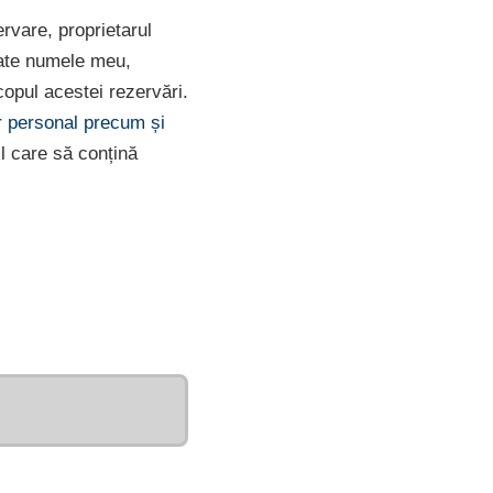
ervare, proprietarul
rate numele meu,
opul acestei rezervări.
er personal precum și
l care să conțină