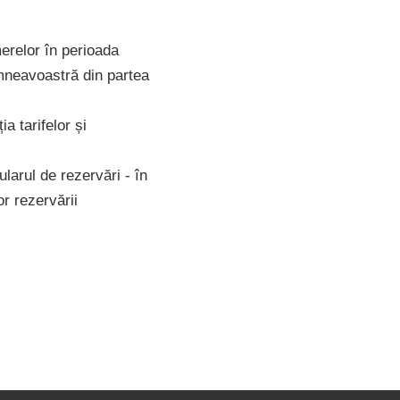
erelor în perioada
mneavoastră din partea
a tarifelor și
larul de rezervări - în
or rezervării