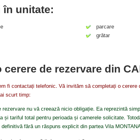
i în unitate:
ie
parcare
grătar
o cerere de rezervare din C
 fi contactați telefonic. Vă invităm să completați o cerere
ai scurt timp:
 rezervare nu vă creează nicio obligație. Ea reprezintă simp
ea și tariful total pentru perioada și camerele solicitate. Tot
i definitivă fără un răspuns explicit din partea Vila MONTA