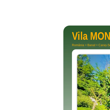
Vila
MON
România
>
Banat
>
Caraș-S