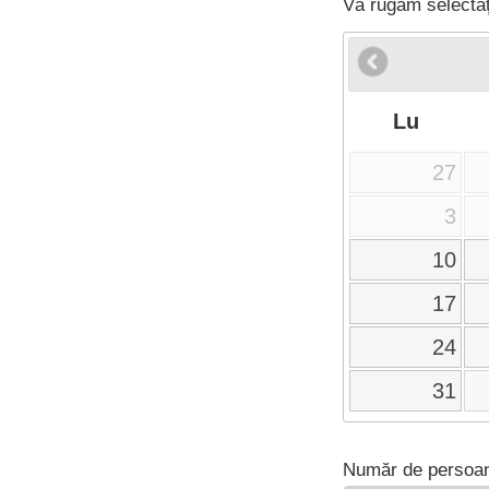
Vă rugăm selectaț
Lu
27
3
10
17
24
31
Număr de persoan