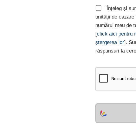
Înțeleg și su
unității de cazar
numărul meu de te
[
click aici pentru
ștergerea lor
]. Su
răspunsuri la cer