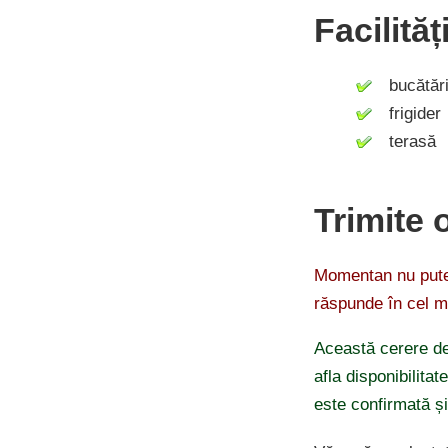
Facilităț
bucătăr
frigider
terasă
Trimite 
Momentan nu putem
răspunde în cel m
Această cerere de
afla disponibilitat
este confirmată ș