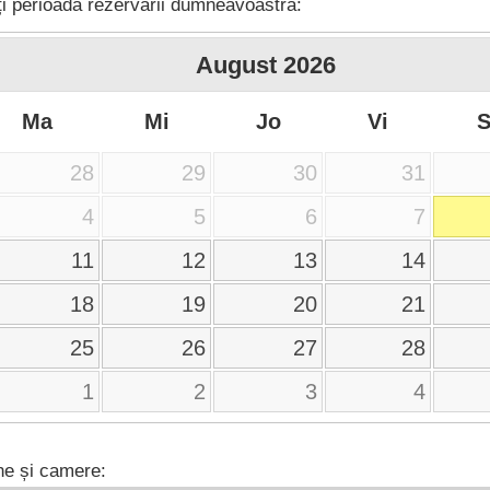
i perioada rezervării dumneavoastră:
August
2026
Ma
Mi
Jo
Vi
28
29
30
31
4
5
6
7
11
12
13
14
18
19
20
21
25
26
27
28
1
2
3
4
e și camere: