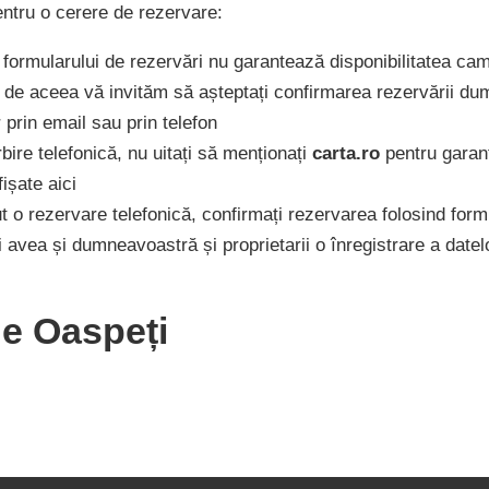
entru o cerere de rezervare:
formularului de rezervări nu garantează disponibilitatea cam
 de aceea vă invităm să așteptați confirmarea rezervării du
r prin email sau prin telefon
bire telefonică, nu uitați să menționați
carta.ro
pentru garanți
ișate aici
t o rezervare telefonică, confirmați rezervarea folosind formu
i avea și dumneavoastră și proprietarii o înregistrare a datel
de Oaspeți