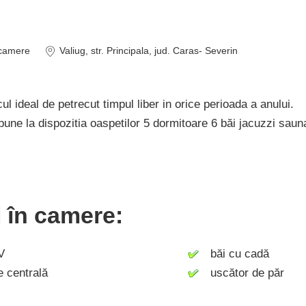
camere
Valiug
, str. Principala
, jud. Caras- Severin
ul ideal de petrecut timpul liber in orice perioada a anului.
une la dispozitia oaspetilor 5 dormitoare 6 băi jacuzzi saun
ți în camere:
V
băi cu cadă
 centrală
uscător de păr