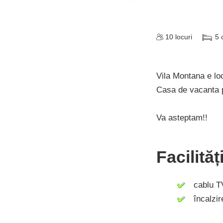
10
locuri
5
Vila Montana e loc
Casa de vacanta p
Va asteptam!!
Facilită
cablu T
încalzire