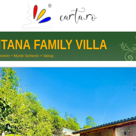
TANA FAMILY VILLA
everin
>
Munții Semenic
>
Valiug