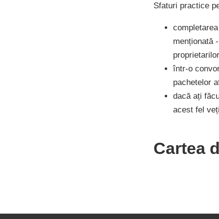
Sfaturi practice p
completarea 
menționată -
proprietarilo
într-o convor
pachetelor af
dacă ați făcu
acest fel veț
Cartea 