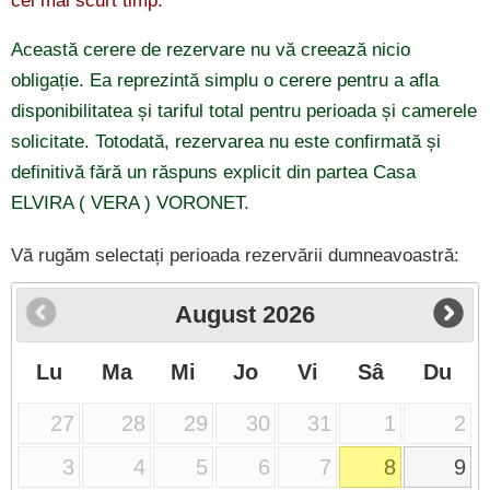
cel mai scurt timp:
Această cerere de rezervare nu vă creează nicio
obligație. Ea reprezintă simplu o cerere pentru a afla
disponibilitatea și tariful total pentru perioada și camerele
solicitate. Totodată, rezervarea nu este confirmată și
definitivă fără un răspuns explicit din partea Casa
ELVIRA ( VERA ) VORONET.
Vă rugăm selectați perioada rezervării dumneavoastră:
August
2026
Lu
Ma
Mi
Jo
Vi
Sâ
Du
27
28
29
30
31
1
2
3
4
5
6
7
8
9