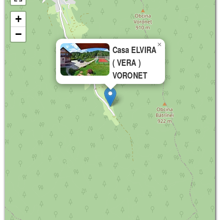
+
−
×
Casa ELVIRA
( VERA )
VORONET