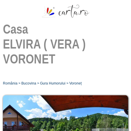
Casa
ELVIRA ( VERA )
VORONET
România
>
Bucovina
>
Gura Humorului
>
Voroneț