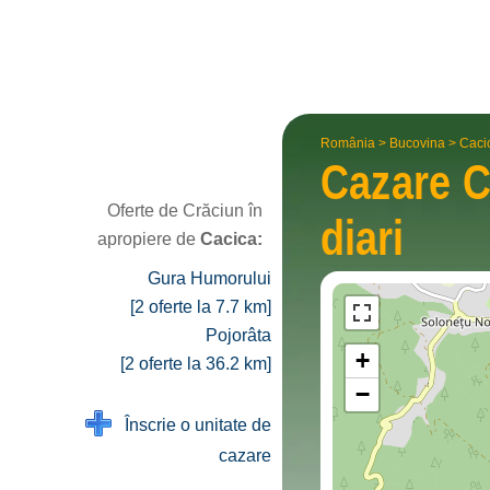
România
>
Bucovina
>
Caci
Cazare 
Oferte de Crăciun în
diari
apropiere de
Cacica:
Gura Humorului
[2 oferte la 7.7 km]
Pojorâta
+
[2 oferte la 36.2 km]
−
Înscrie o unitate de
cazare