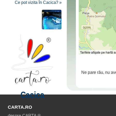
Ce pot vizita în Cacica? »
Tarifele afișate pe hartă
Ne pare rău, nu av
Cacica
CARTA.RO
despre CARTA ®