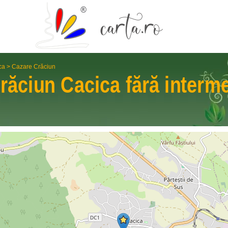
ca
>
Cazare Crăciun
Crăciun
Cacica
fără interm