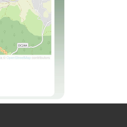
ta ©
OpenStreetMap
contributors