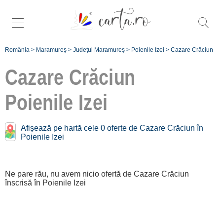
România
>
Maramureș
>
Județul Maramureș
>
Poienile Izei
>
Cazare Crăciun
Cazare Crăciun
Poienile Izei
Oferte de Crăciun în
apropiere de
Afișează pe hartă cele 0 oferte de Cazare Crăciun în
Poienile Izei:
Poienile Izei
Vișeu de Sus
[1 oferte la 24 km]
Ne pare rău, nu avem nicio ofertă de Cazare Crăciun
înscrisă în Poienile Izei
Baia Mare
[2 oferte la 40.3 km]