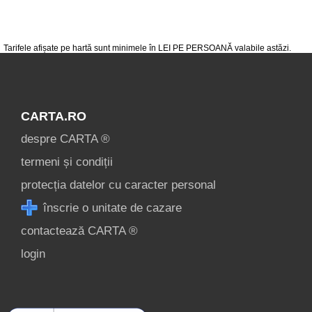
Înscrie o unitate
de cazare
Tarifele afișate pe hartă sunt minimele în LEI PE PERSOANĂ valabile astăzi.
despre C A R T A ®
termeni și condiții
CARTA.RO
contact
despre CARTA ®
login
termeni și condiții
protecția datelor cu caracter personal
înscrie o unitate de cazare
contactează CARTA ®
login