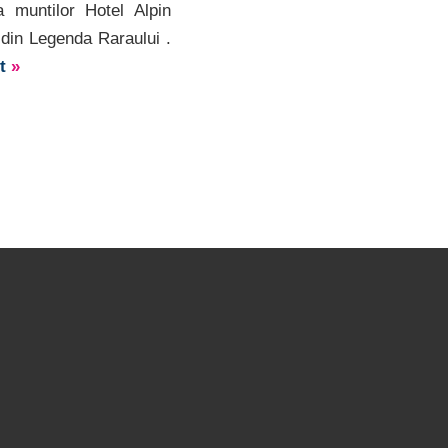
a muntilor Hotel Alpin
 din Legenda Raraului .
lt
»