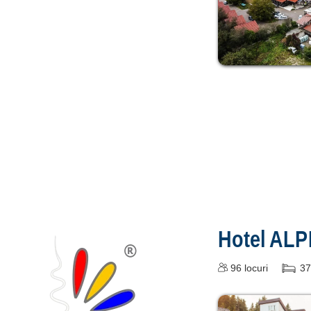
Hotel AL
96
locuri
37