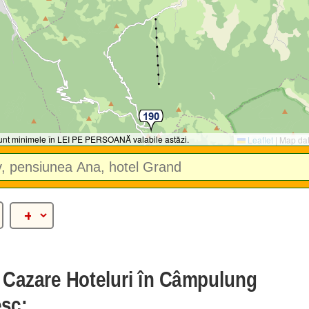
 sunt minimele în LEI PE PERSOANĂ valabile astăzi.
Leaflet
|
Map da
e Cazare Hoteluri în Câmpulung
sc: