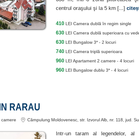
centrul oraşului şi la 5 km [...]
cite
410
LEI
Camera dublă în regim single
630
LEI
Camera dublă superioara cu ved
630
LEI
Bungalow 3* - 2 locuri
740
LEI
Camera triplă superioara
960
LEI
Apartament 2 camere - 4 locuri
960
LEI
Bungalow dublu 3* - 4 locuri
PIN RARAU
camere
Câmpulung Moldovenesc
, str. Izvorul Alb, nr. 118
, jud. S
Intr-un taram al legendelor, al tr