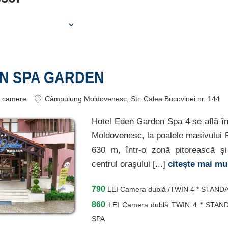
EN SPA GARDEN
camere
Câmpulung Moldovenesc
, Str. Calea Bucovinei nr. 144
Hotel Eden Garden Spa 4 se află î
Moldovenesc, la poalele masivului Ra
630 m, într-o zonă pitorească şi
centrul oraşului [...]
citește mai mu
790
LEI
Camera dublă /TWIN 4 * STAN
860
LEI
Camera dublă TWIN 4 * STA
SPA