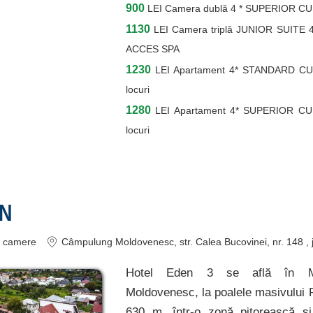
900
LEI
Camera dublă 4 * SUPERIOR C
1130
LEI
Camera triplă JUNIOR SUIT
ACCES SPA
1230
LEI
Apartament 4* STANDARD C
locuri
1280
LEI
Apartament 4* SUPERIOR C
locuri
EN
camere
Câmpulung Moldovenesc
, str. Calea Bucovinei, nr. 148
,
Hotel Eden 3 se află în Mu
Moldovenesc, la poalele masivului Ra
630 m, într-o zonă pitorească şi