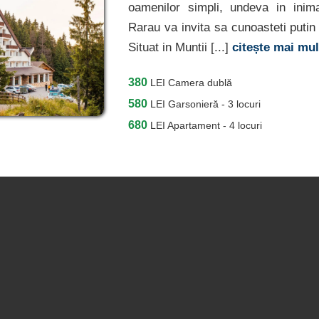
oamenilor simpli, undeva in inim
Rarau va invita sa cunoasteti putin
Situat in Muntii [...]
citește mai mu
380
LEI
Camera dublă
580
LEI
Garsonieră - 3 locuri
680
LEI
Apartament - 4 locuri