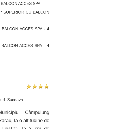
U BALCON ACCES SPA
E 4* SUPERIOR CU BALCON
U BALCON ACCES SPA - 4
U BALCON ACCES SPA - 4
 jud. Suceava
nicipiul Câmpulung
rău, la o altitudine de
 liniştită, la 2 km de