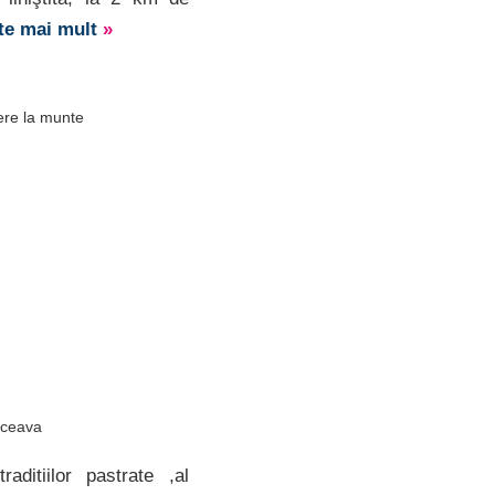
ște mai mult
»
ere la munte
uceava
aditiilor pastrate ,al