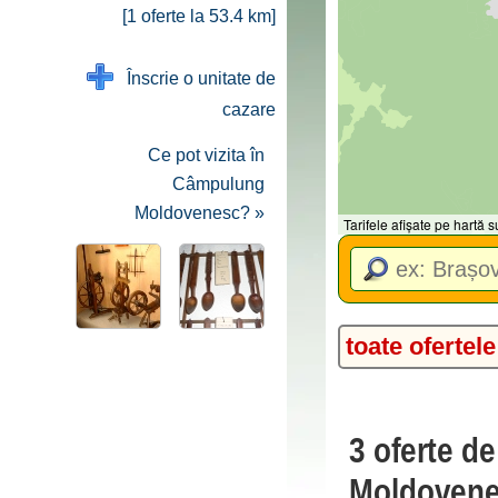
[1 oferte la 53.4 km]
Înscrie o unitate de
cazare
Ce pot vizita în
Câmpulung
Moldovenesc? »
Tarifele afișate pe hartă
toate ofertele
3 oferte d
Moldovene