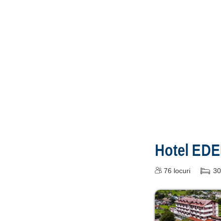
Hotel ED
76
locuri
30