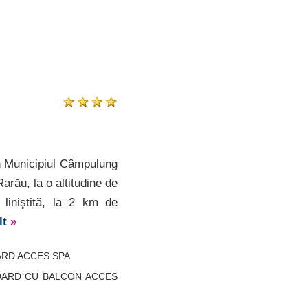
n Municipiul Câmpulung
rău, la o altitudine de
 liniştită, la 2 km de
lt
»
DARD ACCES SPA
NDARD CU BALCON ACCES