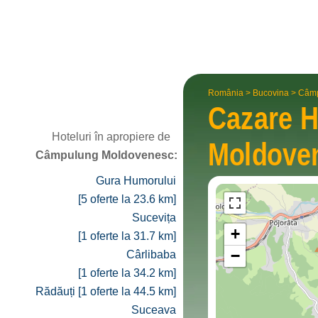
România
>
Bucovina
>
Câmp
Cazare H
Hoteluri în apropiere de
Moldove
Câmpulung Moldovenesc:
Gura Humorului
[5 oferte la 23.6 km]
Sucevița
+
[1 oferte la 31.7 km]
−
Cârlibaba
[1 oferte la 34.2 km]
Rădăuți [1 oferte la 44.5 km]
Suceava