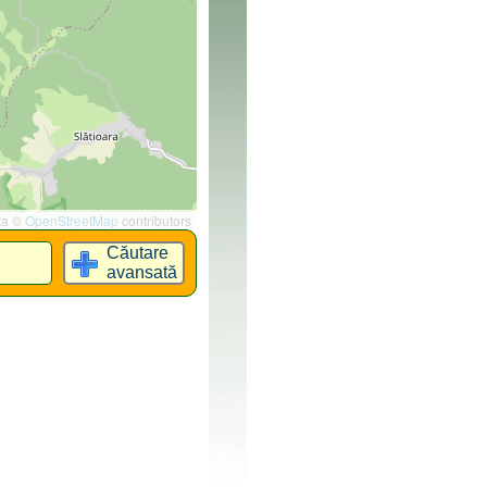
ta ©
OpenStreetMap
contributors
Căutare
avansată