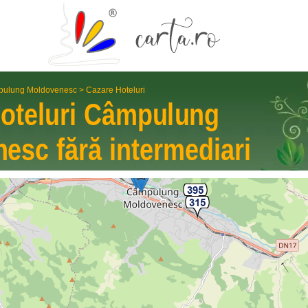
ulung Moldovenesc
>
Cazare Hoteluri
oteluri
Câmpulung
nesc
fără interme­diari