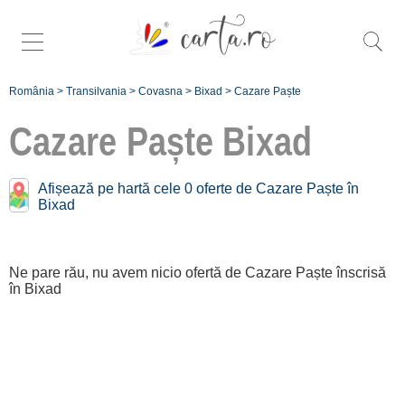
România
>
Transilvania
>
Covasna
>
Bixad
>
Cazare Paște
Cazare Paște
Bixad
Afișează pe hartă cele 0 oferte de Cazare Paște în
Bixad
Înscrie
o unitate de
Ne pare rău, nu avem nicio ofertă de Cazare Paște înscrisă
cazare
în Bixad
despre C A
R T A ®
termeni și