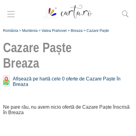
România
>
Muntenia
>
Valea Prahovei
>
Breaza
>
Cazare Paște
Cazare Paște
Breaza
Înscrie
Afișează pe hartă cele 0 oferte de Cazare Paște în
Breaza
o unitate de
cazare
Ne pare rău, nu avem nicio ofertă de Cazare Paște înscrisă
despre C A
în Breaza
R T A ®
termeni și