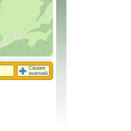
ta ©
OpenStreetMap
contributors
Căutare
avansată
: