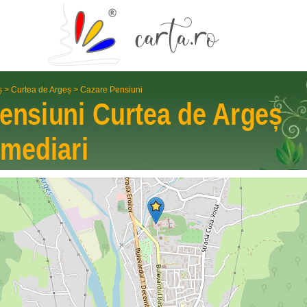
ș
>
Curtea de Argeș
>
Cazare Pensiuni
ensiuni
Curtea de Argeș
rme­diari