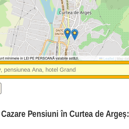
 sunt minimele în LEI PE PERSOANĂ valabile astăzi.
Leaflet
|
Map da
e Cazare Pensiuni în Curtea de Argeș