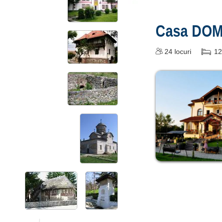
Casa DO
24
locuri
12