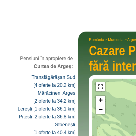
România
>
Muntenia
>
Arge
Cazare P
Pensiuni în apropiere de
fără inte
Curtea de Argeș:
Transfăgărășan Sud
[4 oferte la 20.2 km]
Mărăcineni Arges
+
[2 oferte la 34.2 km]
−
Lerești [1 oferte la 36.1 km]
Pitești [2 oferte la 36.8 km]
Stoenești
[1 oferte la 40.4 km]