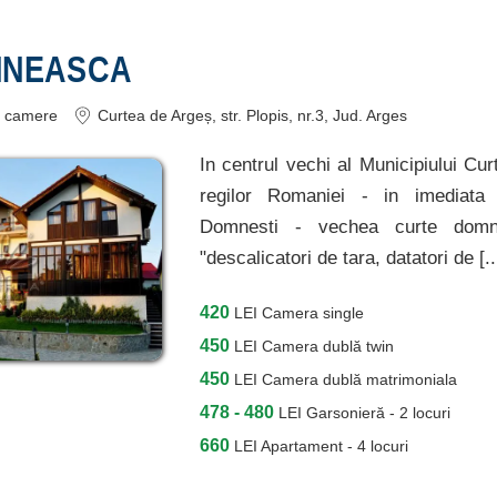
MNEASCA
camere
Curtea de Argeș
, str. Plopis, nr.3
, Jud. Arges
In centrul vechi al Municipiului Cur
regilor Romaniei - in imediata 
Domnesti - vechea curte domn
"descalicatori de tara, datatori de [.
420
LEI
Camera single
450
LEI
Camera dublă twin
450
LEI
Camera dublă matrimoniala
478 - 480
LEI
Garsonieră - 2 locuri
660
LEI
Apartament - 4 locuri