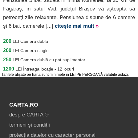
Pensiunea Silba, situată in inima României, la 20 km de
Făgăraş, in satul Vad, județul Brașov vă așteaptă să
petreceți zile relaxante. Pensiunea dispune de 6 camere
și 6 bai, camerele [...]
citește mai mult
»
200
LEI
Camera dublă
200
LEI
Camera single
250
LEI
Camera dublă cu pat suplimentar
1200
LEI
Întreaga locație - 12 locuri
Tarifele afișate pe hartă sunt minimele în LEI PE PERSOANĂ valabile astăzi.
CARTA.RO
despre CARTA ®
termeni și condiții
protecția datelor cu caracter personal