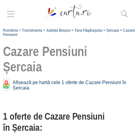
România
>
Transilvania
>
Județul Brașov
>
Țara Făgărașului
>
Șercaia
>
Cazare
Pensiuni
Cazare Pensiuni
Șercaia
Pensiuni în apropiere de
Șercaia:
Afișează pe hartă cele 1 oferte de Cazare Pensiuni în
Sâmbăta
Șercaia
[13 oferte la 25.1 km]
Viștișoara
1 oferte de Cazare Pensiuni
[1 oferte la 32.9 km]
în Șercaia:
Înscrie o unitate de