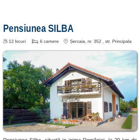
cazare
despre C A R T A ®
Pensiunea SILBA
termeni și condiții
12
locuri
6
camere
Șercaia
, nr. 352 , str. Principala
contact
login