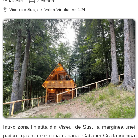
4
locuri
2
camere
cazare
Vișeu de Sus
, str. Valea Vinului, nr. 124
despre C A R T A ®
termeni și condiții
contact
login
Ce pot vizita în Vișeu
de Sus? »
Intr-o zona linistita din Viseul de Sus, la marginea unei
paduri, gasim cele doua cabana: Cabanei Craita:inchisa