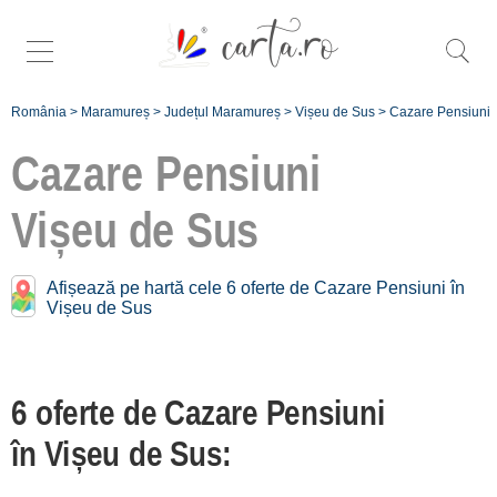
România
>
Maramureș
>
Județul Maramureș
>
Vișeu de Sus
>
Cazare Pensiuni
Cazare Pensiuni
Vișeu de Sus
Pensiuni în apropiere de
Vișeu de Sus:
Afișează pe hartă cele 6 oferte de Cazare Pensiuni în
Vișeu de Sus
Moisei
[8 oferte la 5.7 km]
Vișeu de Jos
6 oferte de Cazare Pensiuni
[1 oferte la 6.3 km]
în Vișeu de Sus:
Săcel [4 oferte la 8.3 km]
Șieu [1 oferte la 16.2 km]