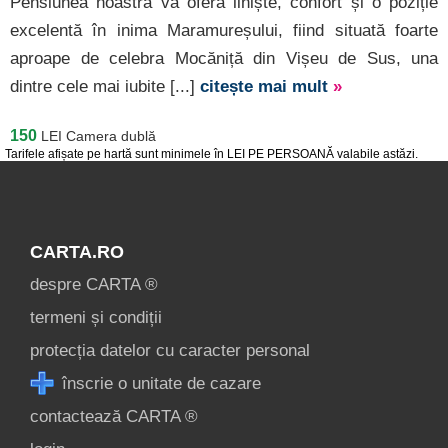
Pensiunea noastră vă oferă liniște, confort și o poziție
excelentă în inima Maramureșului, fiind situată foarte
aproape de celebra Mocăniță din Vișeu de Sus, una
dintre cele mai iubite [...]
citește mai mult
»
150
LEI
Camera dublă
Tarifele afișate pe hartă sunt minimele în LEI PE PERSOANĂ valabile astăzi.
CARTA.RO
despre CARTA ®
termeni și condiții
protecția datelor cu caracter personal
înscrie o unitate de cazare
contactează CARTA ®