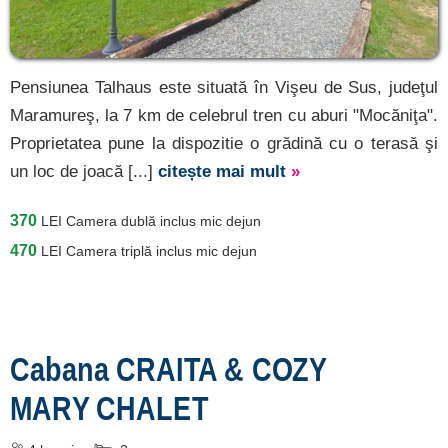
Cavnic
[1 oferte la 42.1 km]
Vadu Izei
Pensiunea Talhaus este situată în Vişeu de Sus, judeţul
[2 oferte la 43 km]
Maramureş, la 7 km de celebrul tren cu aburi "Mocăniţa".
Sighetu Marmației
Proprietatea pune la dispozitie o grădină cu o terasă şi
[2 oferte la 47.2 km]
un loc de joacă [...]
citește mai mult
»
Târgu Lăpuș
370
LEI
Camera dublă inclus mic dejun
[3 oferte la 51.6 km]
470
LEI
Camera triplă inclus mic dejun
Săpânța
[1 oferte la 62.4 km]
Baia Mare
Cabana CRAITA & COZY
[9 oferte la 64.2 km]
MARY CHALET
Înscrie o unitate de