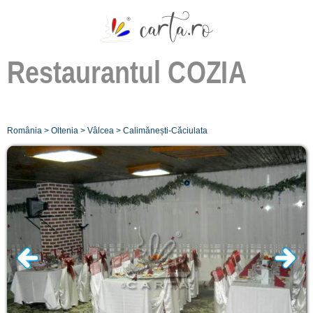
Restaurantul
COZIA
România
>
Oltenia
>
Vâlcea
>
Calimănești-Căciulata