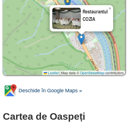
×
Restaurantul
COZIA
Leaflet
|
Map data ©
OpenStreetMap
contributors
Deschide în Google Maps »
Cartea de Oaspeți