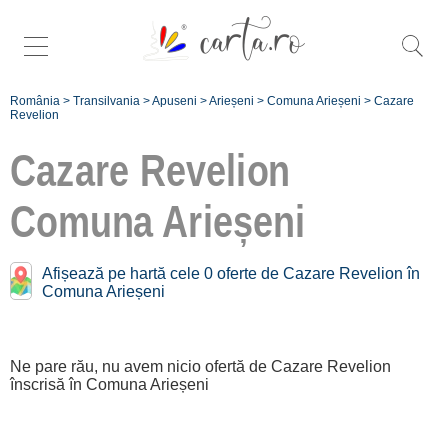
România
>
Transilvania
>
Apuseni
>
Arieșeni
>
Comuna Arieșeni
>
Cazare
Revelion
Cazare Revelion
Comuna Arieșeni
Înscrie o
Afișează pe hartă cele 0 oferte de Cazare Revelion în
unitate de cazare
Comuna Arieșeni
despre C A R T A ®
termeni și condiții
Ne pare rău, nu avem nicio ofertă de Cazare Revelion
înscrisă în Comuna Arieșeni
contact
login