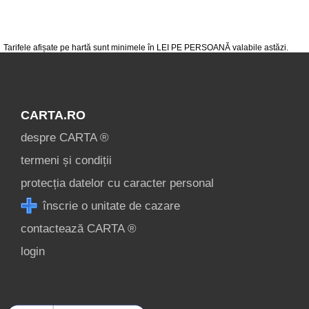
Ce pot vizita în
Comuna
Tarifele afișate pe hartă sunt minimele în LEI PE PERSOANĂ valabile astăzi.
Arieșeni? »
CARTA.RO
despre CARTA ®
termeni și condiții
protecția datelor cu caracter personal
înscrie o unitate de cazare
contactează CARTA ®
login