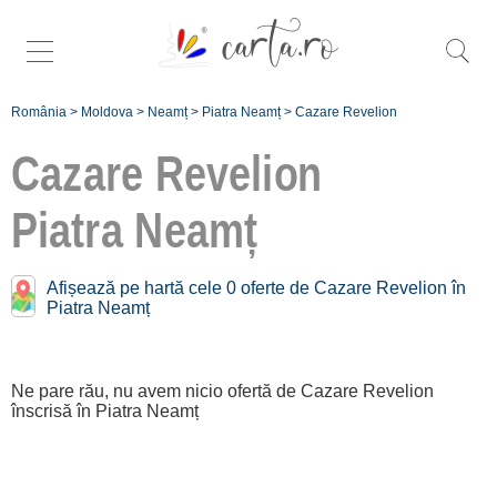
România
>
Moldova
>
Neamț
>
Piatra Neamț
>
Cazare Revelion
Cazare Revelion
Piatra Neamț
Înscrie
Afișează pe hartă cele 0 oferte de Cazare Revelion în
Piatra Neamț
o unitate de
cazare
Ne pare rău, nu avem nicio ofertă de Cazare Revelion
despre C A
înscrisă în Piatra Neamț
R T A ®
termeni și